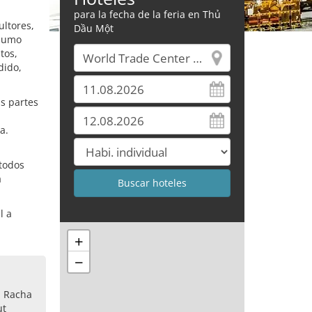
para la fecha de la feria en Thủ
ultores,
Dầu Một
nsumo
tos,
dido,
as partes
a.
 todos
a
l a
+
−
, Racha
ut