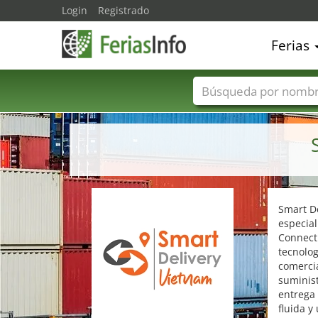
Login
Registrado
Ferias
Nombres de ferias
Smart De
especial
Connect 
tecnolog
comercia
suminist
entrega 
fluida y