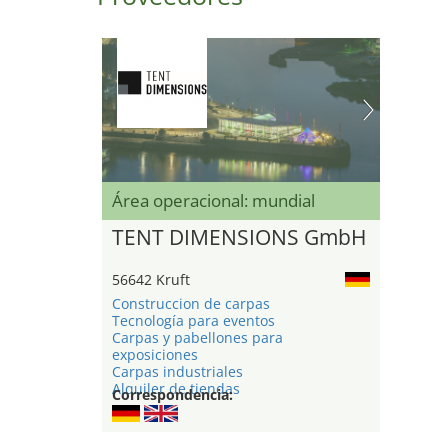
Área operacional: mundial
TENT DIMENSIONS GmbH
56642 Kruft
Construccion de carpas
Tecnología para eventos
Carpas y pabellones para
exposiciones
Carpas industriales
Alquiler de tiendas
Correspondencia: