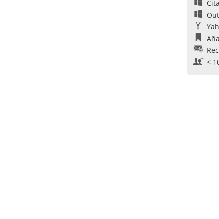
Cit
Out
Yah
Aña
Rec
< 1