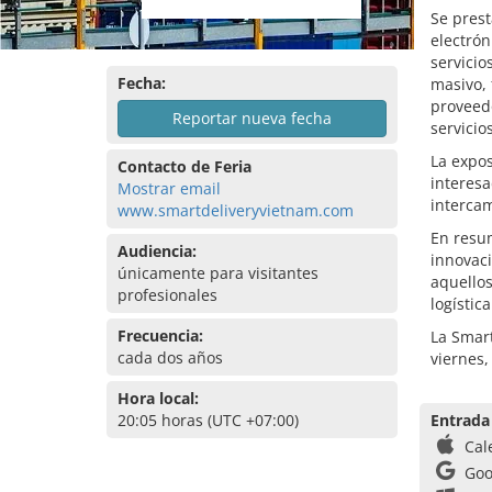
Se prest
electrón
servici
Fecha:
masivo, 
proveedo
Reportar nueva fecha
servicio
La expos
Contacto de Feria
interesa
Mostrar email
intercam
www.smartdeliveryvietnam.com
En resum
Audiencia:
innovaci
únicamente para visitantes
aquellos
profesionales
logístic
Frecuencia:
La Smart
cada dos años
viernes,
Hora local:
20:05 horas (UTC +07:00)
Entrada
Cal
Goo