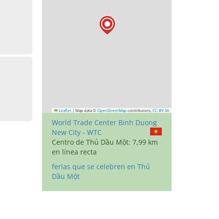
Leaflet
|
Map data ©
OpenStreetMap
contributors,
CC-BY-SA
World Trade Center Binh Duong
New City - WTC
Centro de Thủ Dầu Một: 7,99 km
en línea recta
ferias que se celebren en Thủ
Dầu Một