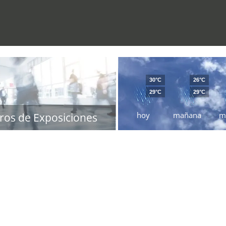
30°C
26°C
29°C
29°C
hoy
mañana
m
ros de Exposiciones