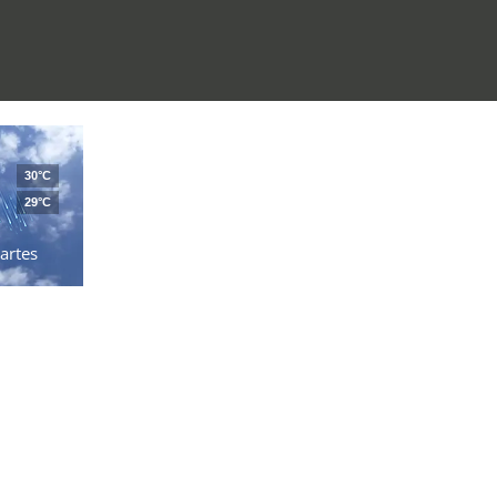
30°C
29°C
artes