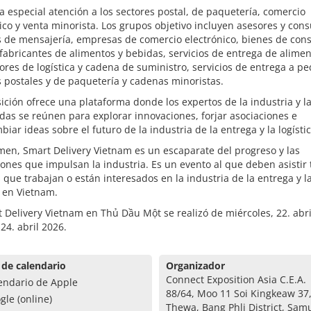
a especial atención a los sectores postal, de paquetería, comercio
ico y venta minorista. Los grupos objetivo incluyen asesores y cons
os de mensajería, empresas de comercio electrónico, bienes de co
fabricantes de alimentos y bebidas, servicios de entrega de alimen
res de logística y cadena de suministro, servicios de entrega a pe
s postales y de paquetería y cadenas minoristas.
ición ofrece una plataforma donde los expertos de la industria y l
das se reúnen para explorar innovaciones, forjar asociaciones e
biar ideas sobre el futuro de la industria de la entrega y la logístic
en, Smart Delivery Vietnam es un escaparate del progreso y las
ones que impulsan la industria. Es un evento al que deben asistir
 que trabajan o están interesados ​​en la industria de la entrega y l
a en Vietnam.
 Delivery Vietnam en Thủ Dầu Một se realizó de miércoles, 22. abri
 24. abril 2026.
 de calendario
Organizador
Connect Exposition Asia C.E.A.
endario de Apple
88/64, Moo 11 Soi Kingkeaw 37
gle (online)
Thewa, Bang Phli District, Sam