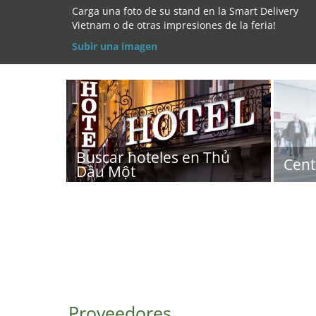
Carga una foto de su stand en la Smart Delivery
Vietnam o de otras impresiones de la feria!
Subir una imagen
Buscar hoteles en Thủ
Cent
Dầu Một
Proveedores