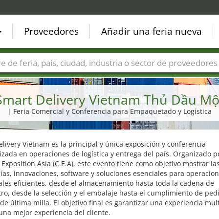
Proveedores
Añadir una feria nueva
Países
Ciudades
Sectores de ferias
Sectores de prove
Smart Delivery Vietnam Thủ Dầu Mộ
| Feria Comercial y Conferencia para Empaquetado y Logística
livery Vietnam es la principal y única exposición y conferencia
izada en operaciones de logística y entrega del país. Organizado p
Exposition Asia (C.E.A), este evento tiene como objetivo mostrar la
ías, innovaciones, software y soluciones esenciales para operacio
les eficientes, desde el almacenamiento hasta toda la cadena de
ro, desde la selección y el embalaje hasta el cumplimiento de pedi
de última milla. El objetivo final es garantizar una experiencia mul
 una mejor experiencia del cliente.