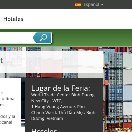
Español
Hoteles
edor de servicios
t
Lugar de la Feria:
or
World Trade Center Binh Duong
s últimas
New City - WTC,
nes
1 Hung Vuong Avenue, Phu
Chanh Ward, Thủ Dầu Một, Bình
dos y la
Dương, Vietnam
ticanal
Hoteles