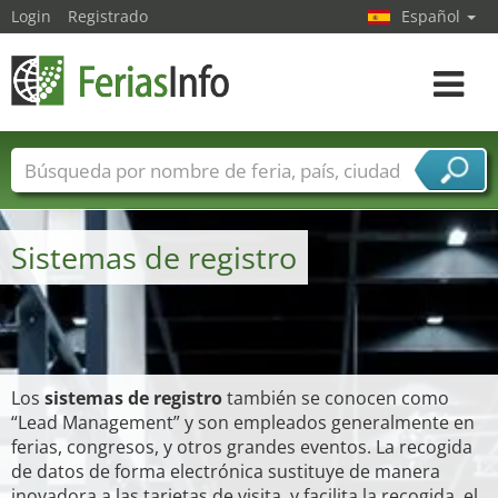
Login
Registrado
Español
Navega
toggle
Nombres de ferias
Países
Ciudades
Sectores de ferias
Sistemas de registro
Sectores de proveedor de servicios
Los
sistemas de registro
también se conocen como
“Lead Management” y son empleados generalmente en
ferias, congresos, y otros grandes eventos. La recogida
de datos de forma electrónica sustituye de manera
inovadora a las tarjetas de visita, y facilita la recogida, el