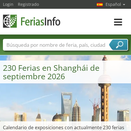
Login
Registrado
Español
Navega
toggle
Nombres de ferias
Países
Ciudades
Sectores de ferias
230 Ferias en Shanghái de
Sectores de proveedor de servicios
septiembre 2026
Calendario de exposiciones con actualmente 230 ferias