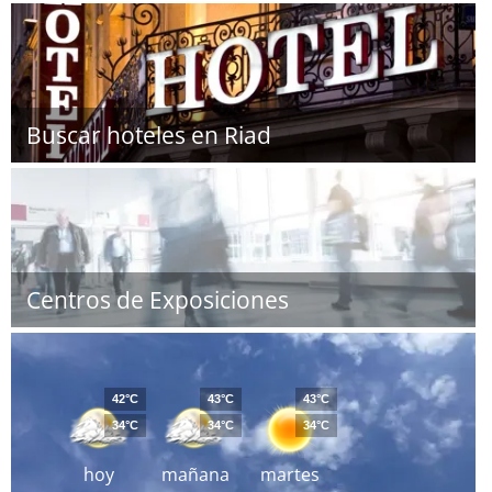
Buscar hoteles en Riad
Centros de Exposiciones
42°C
43°C
43°C
34°C
34°C
34°C
hoy
mañana
martes