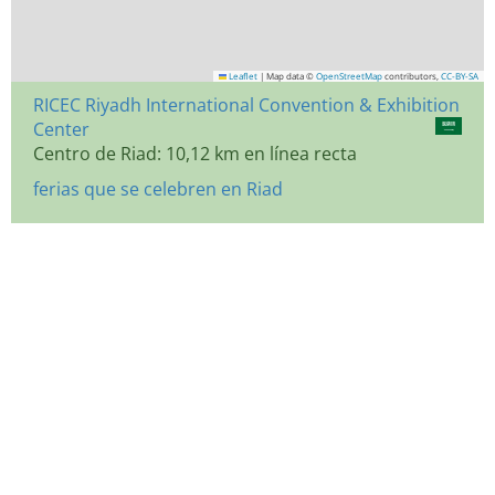
Leaflet
|
Map data ©
OpenStreetMap
contributors,
CC-BY-SA
RICEC Riyadh International Convention & Exhibition
Center
Centro de Riad: 10,12 km en línea recta
ferias que se celebren en Riad