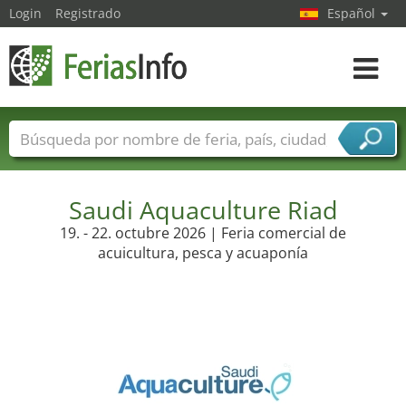
Login
Registrado
Español
Navega
toggle
Nombres de ferias
Países
Ciudades
Sectores de ferias
Sectores de proveedor de servicios
Saudi Aquaculture Riad
19. - 22. octubre 2026 | Feria comercial de
acuicultura, pesca y acuaponía