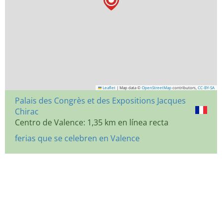
Leaflet
|
Map data ©
OpenStreetMap
contributors,
CC-BY-SA
Palais des Congrès et des Expositions Jacques
Chirac
Centro de Valence: 1,35 km en línea recta
ferias que se celebren en Valence