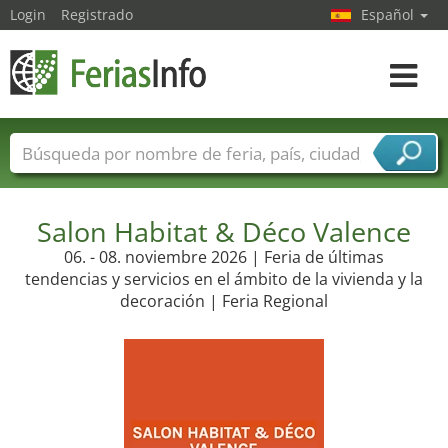
Login
Registrado
Español
Navega
toggle
Nombres de ferias
Países
Ciudades
Sectores de ferias
Salon Habitat & Déco Valence
Sectores de proveedor de servicios
06. - 08. noviembre 2026 | Feria de últimas
tendencias y servicios en el ámbito de la vivienda y la
decoración | Feria Regional