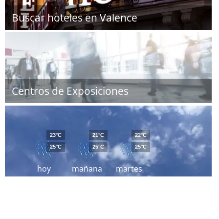
Buscar hoteles en Valence
Centros de Exposiciones
23°C
21°C
22°C
25°C
25°C
25°C
hoy
mañana
martes