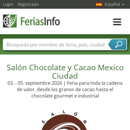
Login
Registrado
Español
Navega
toggle
Nombres de ferias
Países
Ciudades
Sectores de ferias
Salón Chocolate y Cacao Mexico
Sectores de proveedor de servicios
Ciudad
03. - 05. septiembre 2026 | Feria para toda la cadena
de valor, desde los granos de cacao hasta el
chocolate gourmet e industrial