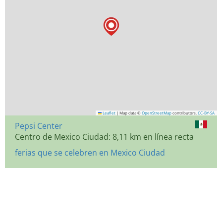
Leaflet
|
Map data ©
OpenStreetMap
contributors,
CC-BY-SA
Pepsi Center
Centro de Mexico Ciudad: 8,11 km en línea recta
ferias que se celebren en Mexico Ciudad