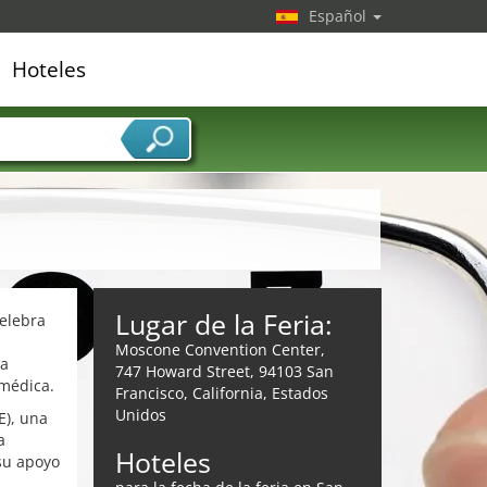
Español
Hoteles
edor de servicios
Lugar de la Feria:
celebra
n
Moscone Convention Center,
ca
747 Howard Street, 94103 San
omédica.
Francisco, California, Estados
Unidos
E), una
a
Hoteles
 su apoyo