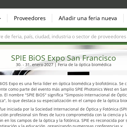
Proveedores
Añadir una feria nueva
Países
Ciudades
Sectores de ferias
Sectores de prove
SPIE BiOS Expo San Francisco
30. - 31. enero 2027 | Feria de la óptica biomédica
BiOS Expo es una feria líder en óptica biomédica y biofotónica. Se 
nte como parte del evento más amplio SPIE Photonics West en Sa
o. El nombre "SPIE BiOS" significa "Simposio Internacional de Ópti
a", lo que destaca su especialización en el campo de la óptica bi
 fue iniciada por la Sociedad Internacional de Óptica y Fotónica (SPI
ción profesional sin fines de lucro comprometida con la ciencia y l
ón en los campos de la óptica y la fotónica. SPIE es reconocida por
estigación y la educación, organizando numerosas conferencias y