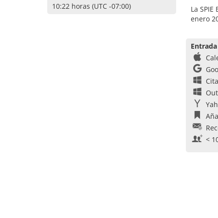
10:22 horas (UTC -07:00)
La SPIE 
enero 20
Entrada
Cal
Goo
Cit
Out
Yah
Aña
Rec
< 1