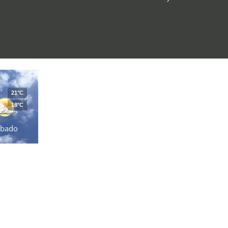
21°C
18°C
ábado