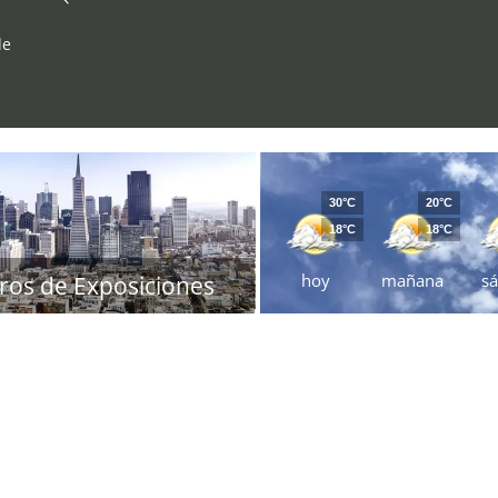
de
30°C
20°C
18°C
18°C
hoy
mañana
s
ros de Exposiciones