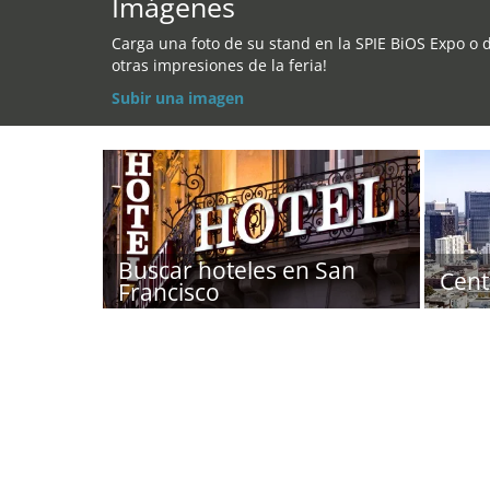
Imágenes
Carga una foto de su stand en la SPIE BiOS Expo o 
otras impresiones de la feria!
Subir una imagen
Buscar hoteles en San
Cent
Francisco