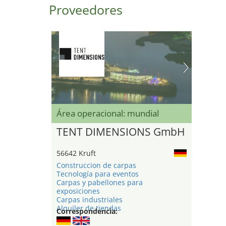
Proveedores
Área operacional: mundial
TENT DIMENSIONS GmbH
56642 Kruft
Construccion de carpas
Tecnología para eventos
Carpas y pabellones para
exposiciones
Carpas industriales
Alquiler de tiendas
Correspondencia: