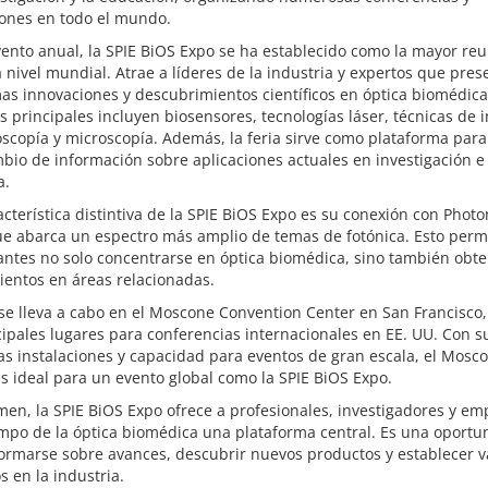
iones en todo el mundo.
ento anual, la SPIE BiOS Expo se ha establecido como la mayor re
a nivel mundial. Atrae a líderes de la industria y expertos que pre
mas innovaciones y descubrimientos científicos en óptica biomédica
 principales incluyen biosensores, tecnologías láser, técnicas de 
scopía y microscopía. Además, la feria sirve como plataforma para
bio de información sobre aplicaciones actuales en investigación e
a.
cterística distintiva de la SPIE BiOS Expo es su conexión con Photo
e abarca un espectro más amplio de temas de fotónica. Esto permi
antes no solo concentrarse en óptica biomédica, sino también obt
ientos en áreas relacionadas.
 se lleva a cabo en el Moscone Convention Center en San Francisco
cipales lugares para conferencias internacionales en EE. UU. Con s
s instalaciones y capacidad para eventos de gran escala, el Mosc
s ideal para un evento global como la SPIE BiOS Expo.
en, la SPIE BiOS Expo ofrece a profesionales, investigadores y em
mpo de la óptica biomédica una plataforma central. Es una oportu
ormarse sobre avances, descubrir nuevos productos y establecer v
s en la industria.