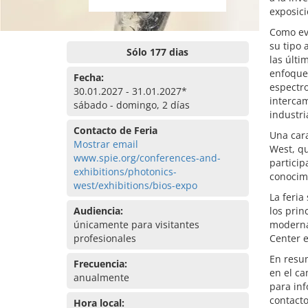
exposic
Como ev
su tipo 
Sólo 177 dias
las últi
enfoques
Fecha:
espectro
30.01.2027 - 31.01.2027*
intercam
sábado - domingo, 2 días
industri
Contacto de Feria
Una cara
Mostrar email
West, qu
www.spie.org/conferences-and-
particip
exhibitions/photonics-
conocim
west/exhibitions/bios-expo
La feria
Audiencia:
los prin
únicamente para visitantes
moderna
profesionales
Center e
En resum
Frecuencia:
en el ca
anualmente
para inf
contacto
Hora local: