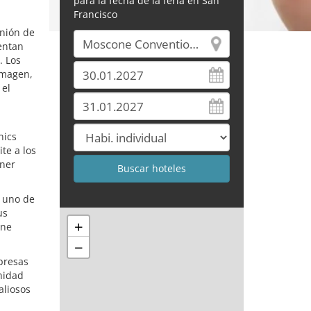
para la fecha de la feria en San
Francisco
unión de
sentan
. Los
imagen,
 el
nics
te a los
ener
, uno de
us
+
one
−
presas
nidad
aliosos