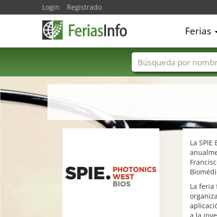
Login
Registrado
Ferias
Nombres de ferias
La SPIE 
anualme
Francisc
Biomédic
La feria
organiza
aplicaci
a la inv