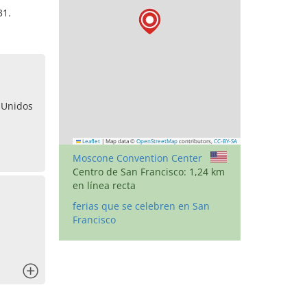
31.
 Unidos
Leaflet
|
Map data ©
OpenStreetMap
contributors,
CC-BY-SA
Moscone Convention Center
Centro de San Francisco: 1,24 km
en línea recta
ferias que se celebren en San
Francisco
x