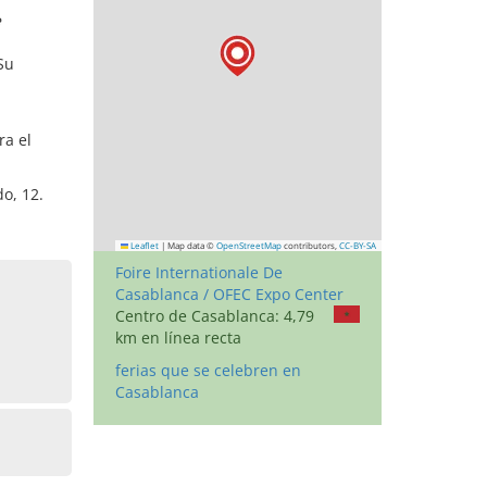
e
Su
ra el
o, 12.
Leaflet
|
Map data ©
OpenStreetMap
contributors,
CC-BY-SA
Foire Internationale De
Casablanca / OFEC Expo Center
Centro de Casablanca: 4,79
km en línea recta
ferias que se celebren en
Casablanca