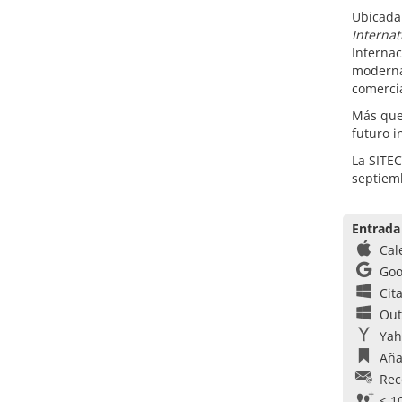
Ubicada
Interna
Interna
moderna
comercia
Más que
futuro i
La SITEC
septiem
Entrada
Cal
Goo
Cit
Out
Yah
Aña
Rec
< 1