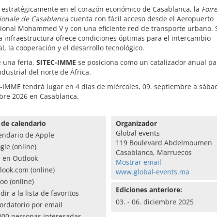
 estratégicamente en el corazón económico de Casablanca, la
Foir
tionale de Casablanca
cuenta con fácil acceso desde el Aeropuerto
cional Mohammed V y con una eficiente red de transporte urbano. 
 infraestructura ofrece condiciones óptimas para el intercambio
l, la cooperación y el desarrollo tecnológico.
 una feria,
SITEC-IMME
se posiciona como un catalizador anual pa
ndustrial del norte de África.
-IMME tendrá lugar en 4 días de miércoles, 09. septiembre a sábad
bre 2026 en Casablanca.
 de calendario
Organizador
Global events
endario de Apple
119 Boulevard Abdelmoumen
gle (online)
Casablanca, Marruecos
a en Outlook
Mostrar email
look.com (online)
www.global-events.ma
oo (online)
Ediciones anteriore:
dir a la lista de favoritos
03. - 06. diciembre 2025
ordatorio por email
000 personas interesadas