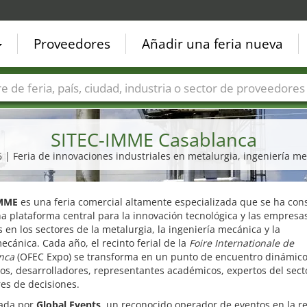
Proveedores
Añadir una feria nueva
Países
Ciudades
Sectores de ferias
Sectores de prove
SITEC-IMME Casablanca
6 | Feria de innovaciones industriales en metalurgia, ingeniería m
IMME
es una feria comercial altamente especializada que se ha con
 plataforma central para la innovación tecnológica y las empresa
s en los sectores de la metalurgia, la ingeniería mecánica y la
ecánica. Cada año, el recinto ferial de la
Foire Internationale de
nca
(OFEC Expo) se transforma en un punto de encuentro dinámico
os, desarrolladores, representantes académicos, expertos del sect
es de decisiones.
ada por
Global Events
, un reconocido operador de eventos en la r