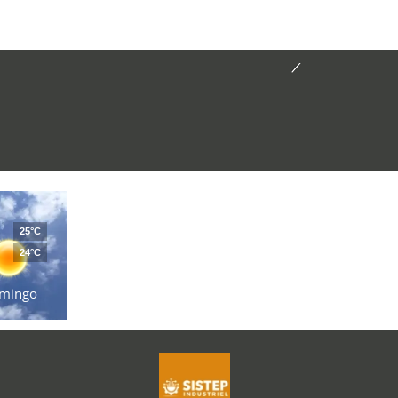
25°C
24°C
mingo