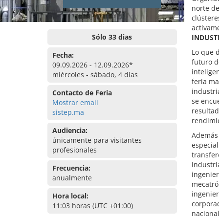
norte de
clústere
activame
Sólo 33 dias
INDUST
Lo que d
Fecha:
futuro d
09.09.2026 - 12.09.2026*
inteligen
miércoles - sábado, 4 días
feria ma
industri
Contacto de Feria
se encue
Mostrar email
resultad
sistep.ma
rendimi
Audiencia:
Además d
únicamente para visitantes
especia
profesionales
transfer
industri
Frecuencia:
ingenier
anualmente
mecatrón
ingenier
Hora local:
corpora
11:03 horas (UTC +01:00)
nacional