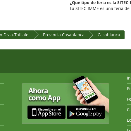
¿Qué tipo de feria es la SITE
La SITEC-IMME es una feria de in
n Draa-Tafilalet
Provincia Casablanca
Casablanca
I
P
Fe
Ca
L
L