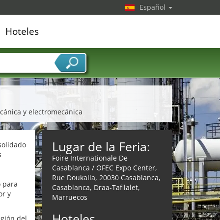
Español
Hoteles
edor de servicios
ecánica y electromecánica
Lugar de la Feria:
solidado
s
Foire Internationale De
Casablanca / OFEC Expo Center,
Rue Doukalla, 20030 Casablanca,
 para
Casablanca, Draa-Tafilalet,
or y
Marruecos
Hoteles
egión del