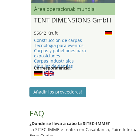
Área operacional: mundial
TENT DIMENSIONS GmbH
56642 Kruft
Construccion de carpas
Tecnología para eventos
Carpas y pabellones para
exposiciones
Carpas industriales
Alquiler de tiendas
Correspondencia:
Añadir los proveedores!
FAQ
¿Dónde se lleva a cabo la SITEC-IMME?
La SITEC-IMME e realiza en Casablanca, Foire Inter
Expo Center.