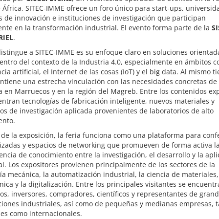
 África, SITEC-IMME ofrece un foro único para start-ups, universid
s de innovación e instituciones de investigación que participan
nte en la transformación industrial. El evento forma parte de la
S
RIEL
.
istingue a SITEC-IMME es su enfoque claro en soluciones orientad
entro del contexto de la Industria 4.0, especialmente en ámbitos c
cia artificial, el Internet de las cosas (IoT) y el big data. Al mismo t
ntiene una estrecha vinculación con las necesidades concretas de 
a en Marruecos y en la región del Magreb. Entre los contenidos ex
ntran tecnologías de fabricación inteligente, nuevos materiales y
os de investigación aplicada provenientes de laboratorios de alto
ento.
e la exposición, la feria funciona como una plataforma para conf
lizadas y espacios de networking que promueven de forma activa l
encia de conocimiento entre la investigación, el desarrollo y la apl
al. Los expositores provienen principalmente de los sectores de la
ía mecánica, la automatización industrial, la ciencia de materiales,
ica y la digitalización. Entre los principales visitantes se encuent
os, inversores, compradores, científicos y representantes de gran
ciones industriales, así como de pequeñas y medianas empresas, t
es como internacionales.