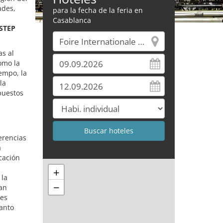
ades,
para la fecha de la feria en
Casablanca
ISTEP
as al
omo la
iempo, la
la
puestos
erencias
a
icación
+
 la
−
ran
des
anto