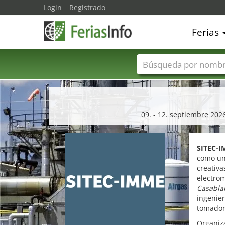
Login
Registrado
Ferias
Nombres de ferias
09. - 12. septiembre 202
SITEC-
como una
creativa
electrom
Casabla
ingenier
tomador
Organiz