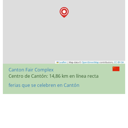
Leaflet
|
Map data ©
OpenStreetMap
contributors,
CC-BY-SA
Canton Fair Complex
Centro de Cantón: 14,86 km en línea recta
ferias que se celebren en Cantón