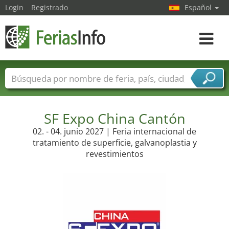
Login
Registrado
Español
Navega
toggle
Nombres de ferias
Países
Ciudades
Sectores de ferias
Sectores de proveedor de servicios
SF Expo China Cantón
02. - 04. junio 2027 | Feria internacional de
tratamiento de superficie, galvanoplastia y
revestimientos