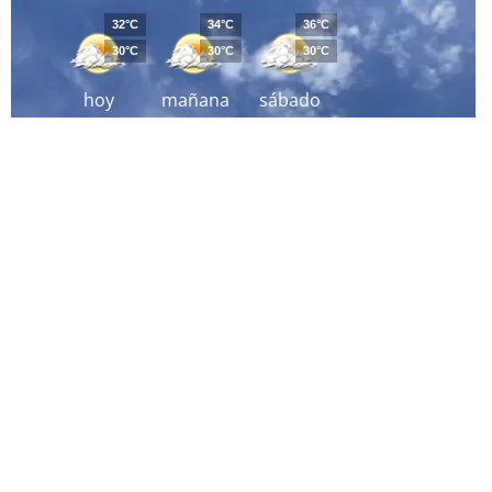
32°C
34°C
36°C
30°C
30°C
30°C
hoy
mañana
sábado