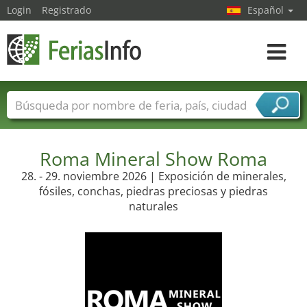
Login
Registrado
Español
Navega
toggle
Nombres de ferias
Países
Ciudades
Sectores de ferias
Sectores de proveedor de servicios
Roma Mineral Show Roma
28. - 29. noviembre 2026 | Exposición de minerales,
fósiles, conchas, piedras preciosas y piedras
naturales