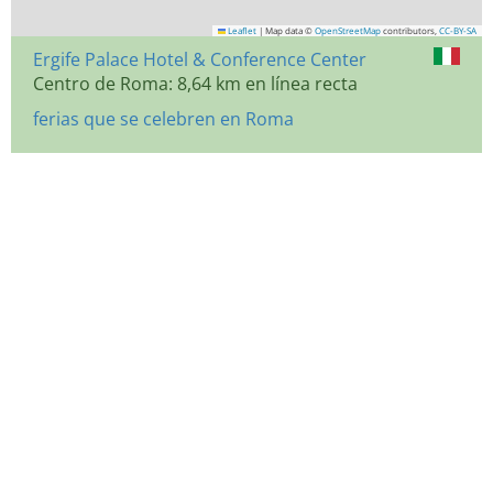
Leaflet
|
Map data ©
OpenStreetMap
contributors,
CC-BY-SA
Ergife Palace Hotel & Conference Center
Centro de Roma: 8,64 km en línea recta
ferias que se celebren en Roma