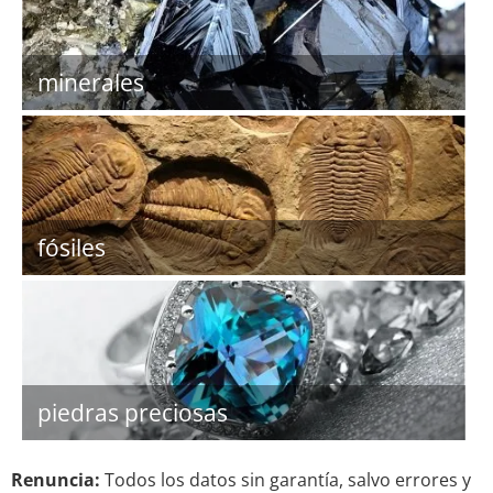
minerales
fósiles
piedras preciosas
Renuncia:
Todos los datos sin garantía, salvo errores y