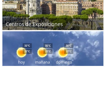
Centros de Exposiciones
32°C
31°C
30°C
27°C
27°C
27°C
hoy
mañana
domingo