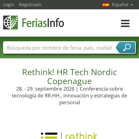
Login
Registrado
Español
Navega
toggle
Nombres de ferias
Países
Ciudades
Sectores de ferias
Sectores de proveedor de servicios
Rethink! HR Tech Nordic
Copenague
28. - 29. septiembre 2026 | Conferencia sobre
tecnología de RR.HH., innovación y estrategias de
personal