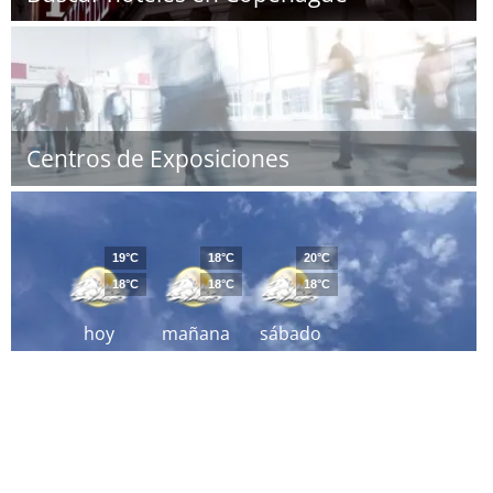
Centros de Exposiciones
19°C
18°C
20°C
18°C
18°C
18°C
hoy
mañana
sábado