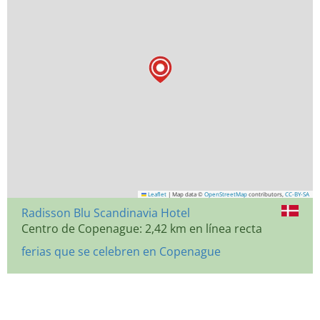
Leaflet
|
Map data ©
OpenStreetMap
contributors,
CC-BY-SA
Radisson Blu Scandinavia Hotel
Centro de Copenague: 2,42 km en línea recta
ferias que se celebren en Copenague