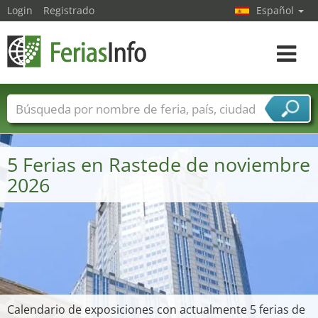
Login
Registrado
Español
Navega
toggle
Nombres de ferias
Países
Ciudades
Sectores de ferias
5 Ferias en Rastede de noviembre
Sectores de proveedor de servicios
2026
Calendario de exposiciones con actualmente 5 ferias de