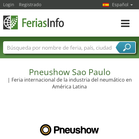
Login
Registrado
Español
Navega
toggle
Nombres de ferias
Países
Ciudades
Sectores de ferias
Sectores de proveedor de servicios
Pneushow Sao Paulo
| Feria internacional de la industria del neumático en
América Latina