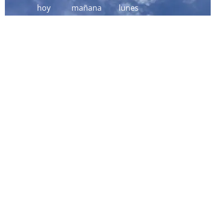
hoy
mañana
lunes