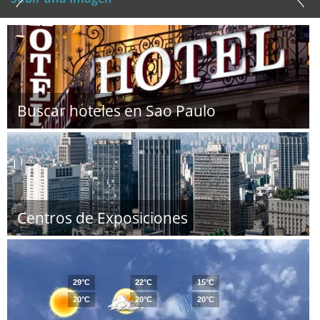
Buscar hoteles en Sao Paulo
Centros de Exposiciones
29°C
22°C
15°C
20°C
20°C
20°C