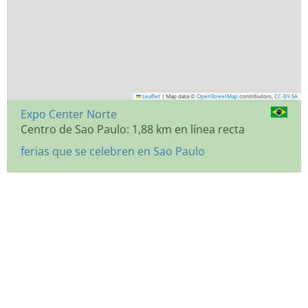
Leaflet
|
Map data ©
OpenStreetMap
contributors,
CC-BY-SA
Expo Center Norte
Centro de Sao Paulo: 1,88 km en línea recta
ferias que se celebren en Sao Paulo