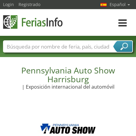
Login
Registrado
Español
Navega
toggle
Nombres de ferias
Países
Ciudades
Sectores de ferias
Sectores de proveedor de servicios
Pennsylvania Auto Show
Harrisburg
| Exposición internacional del automóvil