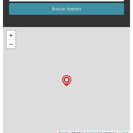
+
−
Leaflet
|
Map data ©
OpenStreetMap
contributors,
CC-BY-SA