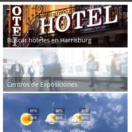
Buscar hoteles en Harrisburg
Centros de Exposiciones
27°C
32°C
31°C
26°C
26°C
26°C
hoy
mañana
martes