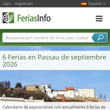
Login
Registrado
Español
Navega
toggle
Nombres de ferias
Países
Ciudades
Sectores de ferias
6 Ferias en Passau de septiembre
Sectores de proveedor de servicios
2026
Calendario de exposiciones con actualmente 6 ferias de