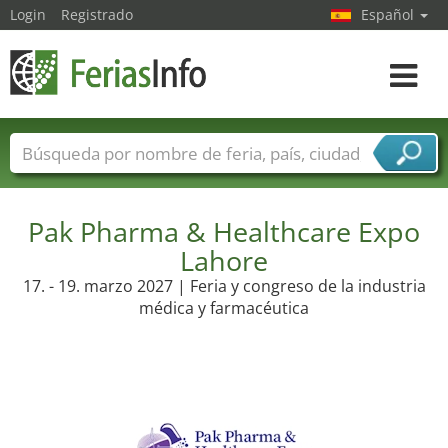
Login
Registrado
Español
Navega
toggle
Nombres de ferias
Países
Ciudades
Sectores de ferias
Pak Pharma & Healthcare Expo
Sectores de proveedor de servicios
Lahore
17. - 19. marzo 2027 | Feria y congreso de la industria
médica y farmacéutica