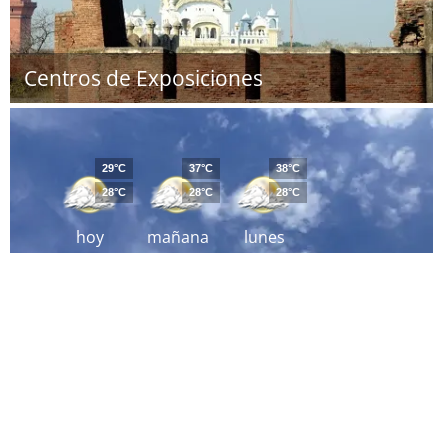
Centros de Exposiciones
29°C
37°C
38°C
28°C
28°C
28°C
hoy
mañana
lunes