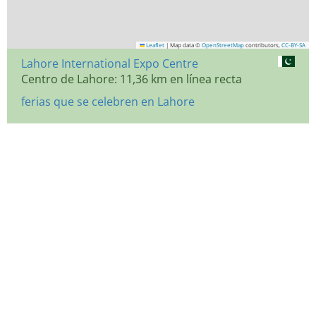
Leaflet
|
Map data ©
OpenStreetMap
contributors,
CC-BY-SA
Lahore International Expo Centre
Centro de Lahore: 11,36 km en línea recta
ferias que se celebren en Lahore