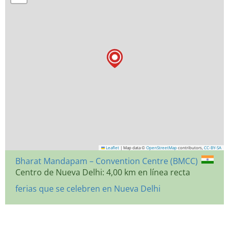
Leaflet
|
Map data ©
OpenStreetMap
contributors,
CC-BY-SA
Bharat Mandapam – Convention Centre (BMCC)
Centro de Nueva Delhi: 4,00 km en línea recta
ferias que se celebren en Nueva Delhi