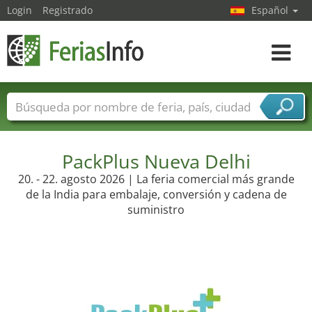
Login
Registrado
Español
Navega
toggle
Nombres de ferias
Países
Ciudades
Sectores de ferias
Sectores de proveedor de servicios
PackPlus Nueva Delhi
20. - 22. agosto 2026 | La feria comercial más grande
de la India para embalaje, conversión y cadena de
suministro