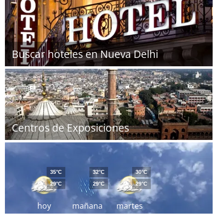
Buscar hoteles en Nueva Delhi
Centros de Exposiciones
35°C
32°C
30°C
29°C
29°C
29°C
hoy
mañana
martes