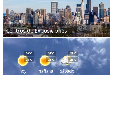
Centros de Exposiciones
30°C
31°C
29°C
23°C
23°C
23°C
hoy
mañana
sábado