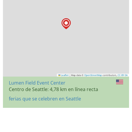
Leaflet
|
Map data ©
OpenStreetMap
contributors,
CC-BY-SA
Lumen Field Event Center
Centro de Seattle: 4,78 km en línea recta
ferias que se celebren en Seattle