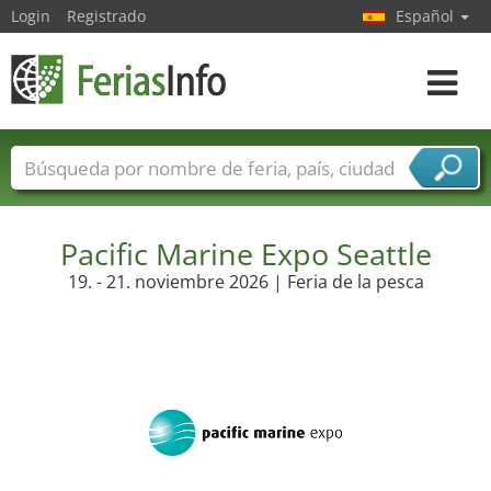
Login
Registrado
Español
Navega
toggle
Nombres de ferias
Países
Ciudades
Sectores de ferias
Sectores de proveedor de servicios
Pacific Marine Expo Seattle
19. - 21. noviembre 2026 | Feria de la pesca