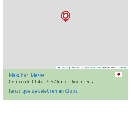
Leaflet
|
Map data ©
OpenStreetMap
contributors,
CC-BY-SA
Makuhari Messe
Centro de Chiba: 9,67 km en línea recta
ferias que se celebren en Chiba