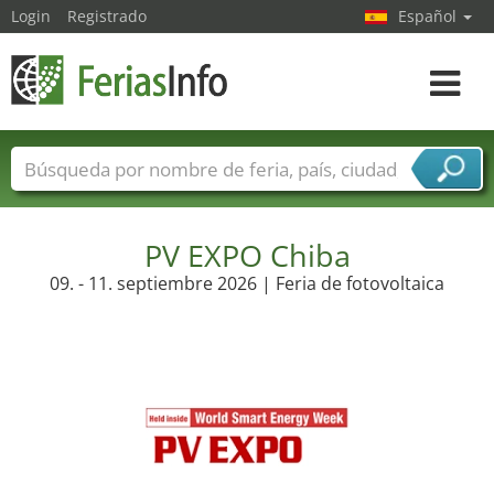
Login
Registrado
Español
Navega
toggle
Nombres de ferias
Países
Ciudades
Sectores de ferias
Sectores de proveedor de servicios
PV EXPO Chiba
09. - 11. septiembre 2026 | Feria de fotovoltaica