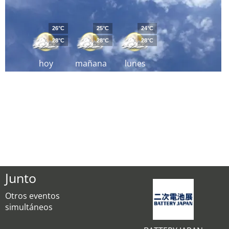
26°C
25°C
24°C
28°C
28°C
28°C
hoy
mañana
lunes
Junto
Otros eventos
simultáneos