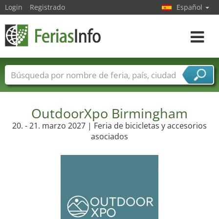
Login
Registrado
Español
Navega
toggle
Nombres de ferias
Países
Ciudades
Sectores de ferias
Sectores de proveedor de servicios
OutdoorXpo Birmingham
20. - 21. marzo 2027 | Feria de bicicletas y accesorios
asociados