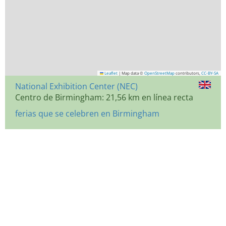
Leaflet
|
Map data ©
OpenStreetMap
contributors,
CC-BY-SA
National Exhibition Center (NEC)
Centro de Birmingham: 21,56 km en línea recta
ferias que se celebren en Birmingham