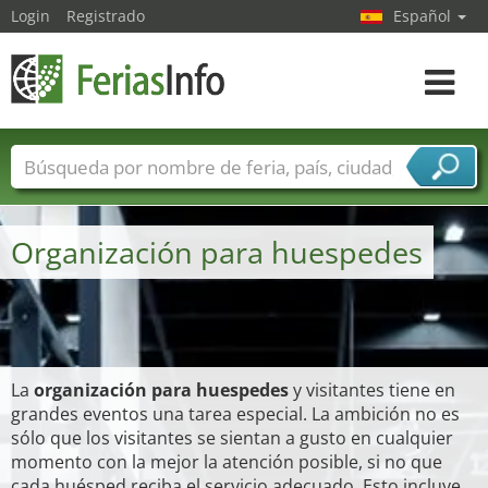
Login
Registrado
Español
Navega
toggle
Nombres de ferias
Países
Ciudades
Sectores de ferias
Organización para huespedes
Sectores de proveedor de servicios
La
organización para huespedes
y visitantes tiene en
grandes eventos una tarea especial. La ambición no es
sólo que los visitantes se sientan a gusto en cualquier
momento con la mejor la atención posible, si no que
cada huésped reciba el servicio adecuado. Esto incluye,