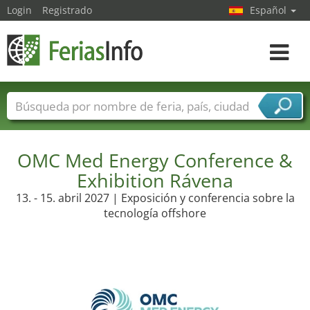
Login
Registrado
Español
Navega
toggle
Nombres de ferias
Países
Ciudades
Sectores de ferias
OMC Med Energy Conference &
Sectores de proveedor de servicios
Exhibition Rávena
13. - 15. abril 2027 | Exposición y conferencia sobre la
tecnología offshore