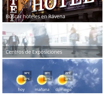
Buscar hoteles en Rávena
Centros de Exposiciones
30°C
28°C
29°C
27°C
27°C
27°C
hoy
mañana
domingo