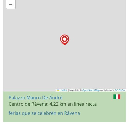
−
Leaflet
|
Map data ©
OpenStreetMap
contributors,
CC-BY-SA
Palazzo Mauro De André
Centro de Rávena: 4,22 km en línea recta
ferias que se celebren en Rávena