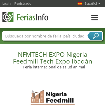
Login
Registrado
Español
Navega
toggle
Nombres de ferias
Países
Ciudades
Sectores de ferias
Sectores de proveedor de servicios
NFMTECH EXPO Nigeria
Feedmill Tech Expo Ibadán
| Feria internacional de salud animal