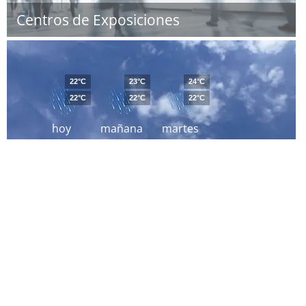
Centros de Exposiciones
22°C
23°C
24°C
22°C
22°C
22°C
hoy
mañana
martes