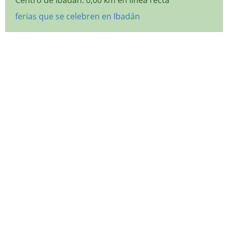
Centro de Ibadán: 0,00 km en línea recta
ferias que se celebren en Ibadán