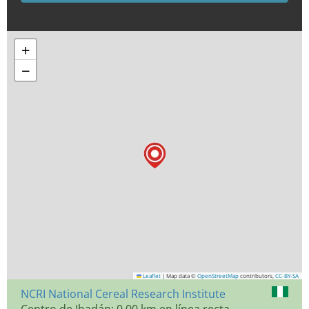
+
−
Leaflet
|
Map data ©
OpenStreetMap
contributors,
CC-BY-SA
NCRI National Cereal Research Institute