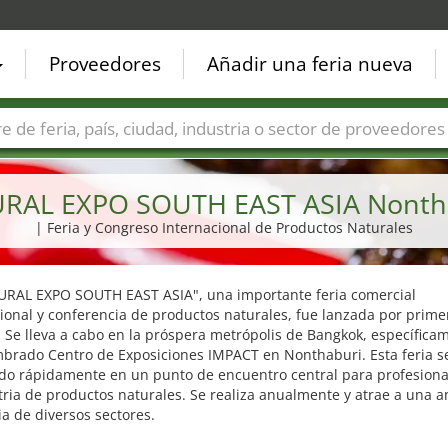
Proveedores
Añadir una feria nueva
Países
Ciudades
Sectores de ferias
Sectores de prove
RAL EXPO SOUTH EAST ASIA Nonth
| Feria y Congreso Internacional de Productos Naturales
URAL EXPO SOUTH EAST ASIA", una importante feria comercial
ional y conferencia de productos naturales, fue lanzada por prime
 Se lleva a cabo en la próspera metrópolis de Bangkok, específica
mbrado Centro de Exposiciones IMPACT en Nonthaburi. Esta feria s
ido rápidamente en un punto de encuentro central para profesiona
tria de productos naturales. Se realiza anualmente y atrae a una a
a de diversos sectores.