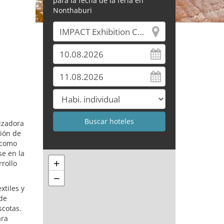
para la fecha de la feria en
Nonthaburi
izadora
ción de
 como
e en la
+
rrollo
−
xtiles y
 de
scotas.
ara