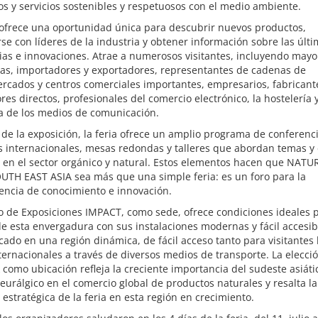
s y servicios sostenibles y respetuosos con el medio ambiente.
 ofrece una oportunidad única para descubrir nuevos productos,
se con líderes de la industria y obtener información sobre las últ
as e innovaciones. Atrae a numerosos visitantes, incluyendo mayor
tas, importadores y exportadores, representantes de cadenas de
rcados y centros comerciales importantes, empresarios, fabricant
es directos, profesionales del comercio electrónico, la hostelería y
a de los medios de comunicación.
e la exposición, la feria ofrece un amplio programa de conferenc
 internacionales, mesas redondas y talleres que abordan temas y 
 en el sector orgánico y natural. Estos elementos hacen que NATU
UTH EAST ASIA sea más que una simple feria: es un foro para la
encia de conocimiento e innovación.
o de Exposiciones IMPACT, como sede, ofrece condiciones ideales 
e esta envergadura con sus instalaciones modernas y fácil accesib
cado en una región dinámica, de fácil acceso tanto para visitantes 
ernacionales a través de diversos medios de transporte. La elecci
como ubicación refleja la creciente importancia del sudeste asiát
eurálgico en el comercio global de productos naturales y resalta la
 estratégica de la feria en esta región en crecimiento.