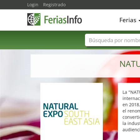
Login
Registrado
Ferias
Nombres de ferias
NATU
La "NAT
internac
en 2018.
el reno
convert
la indus
audienci