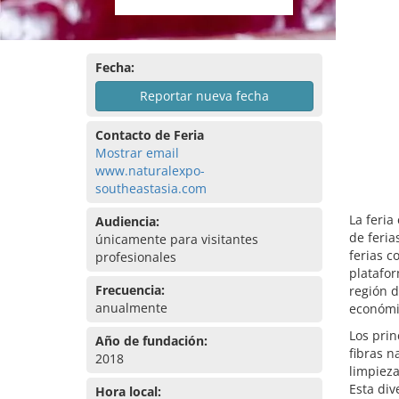
Fecha:
Reportar nueva fecha
Contacto de Feria
Mostrar email
www.naturalexpo-
southeastasia.com
La feri
Audiencia:
de feria
únicamente para visitantes
ferias 
profesionales
platafor
Frecuencia:
región d
anualmente
económi
Los prin
Año de fundación:
fibras n
2018
limpieza
Esta div
Hora local: