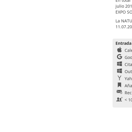
En total
julio 20
EXPO SO
La NATU
11.07.20
Entrada
Cal
Goo
Cit
Out
Yah
Aña
Rec
< 1