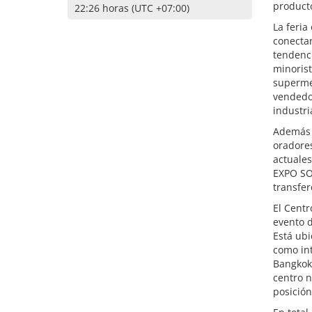
producto
22:26 horas (UTC +07:00)
La feria
conectar
tendenci
minoris
superme
vendedor
industri
Además d
oradores
actuales
EXPO SO
transfer
El Centr
evento d
Está ubi
como int
Bangkok 
centro n
posición