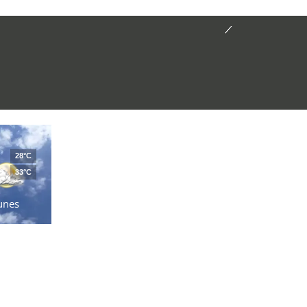
28°C
33°C
unes