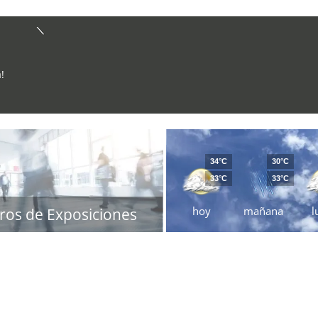
!
34°C
30°C
33°C
33°C
hoy
mañana
l
ros de Exposiciones