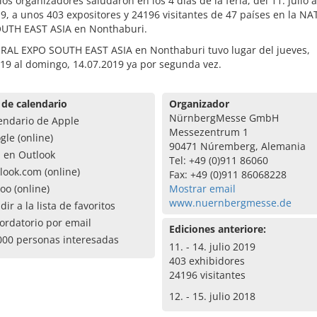
 los organizadores saludaron en los 4 días de la feria, del 11. julio a
19, a unos 403 expositores y 24196 visitantes de 47 países en la N
UTH EAST ASIA en Nonthaburi.
RAL EXPO SOUTH EAST ASIA en Nonthaburi tuvo lugar del jueves,
19 al domingo, 14.07.2019 ya por segunda vez.
 de calendario
Organizador
NürnbergMesse GmbH
endario de Apple
Messezentrum 1
gle (online)
90471 Núremberg, Alemania
a en Outlook
Tel: +49 (0)911 86060
look.com (online)
Fax: +49 (0)911 86068228
oo (online)
Mostrar email
www.nuernbergmesse.de
dir a la lista de favoritos
ordatorio por email
Ediciones anteriore:
000 personas interesadas
11. - 14. julio 2019
403 exhibidores
24196 visitantes
12. - 15. julio 2018