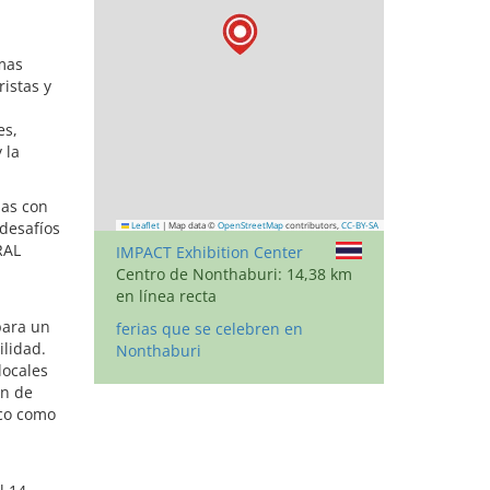
imas
istas y
es,
 la
ias con
desafíos
Leaflet
|
Map data ©
OpenStreetMap
contributors,
CC-BY-SA
RAL
IMPACT Exhibition Center
Centro de Nonthaburi: 14,38 km
en línea recta
para un
ferias que se celebren en
ilidad.
Nonthaburi
locales
ón de
ico como