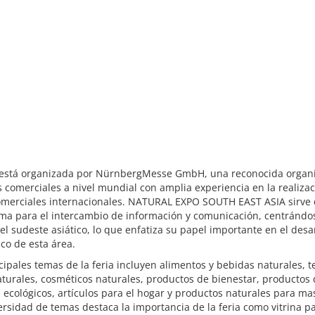
a está organizada por NürnbergMesse GmbH, una reconocida organ
s comerciales a nivel mundial con amplia experiencia en la realiza
comerciales internacionales. NATURAL EXPO SOUTH EAST ASIA sirve
ma para el intercambio de información y comunicación, centrándos
el sudeste asiático, lo que enfatiza su papel importante en el desa
co de esta área.
cipales temas de la feria incluyen alimentos y bebidas naturales, te
aturales, cosméticos naturales, productos de bienestar, productos
 ecológicos, artículos para el hogar y productos naturales para ma
ersidad de temas destaca la importancia de la feria como vitrina p