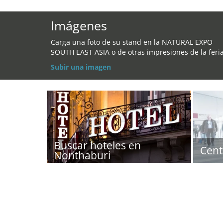
Imágenes
Carga una foto de su stand en la NATURAL EXPO
SOUTH EAST ASIA o de otras impresiones de la feria
Subir una imagen
Buscar hoteles en
Cent
Nonthaburi