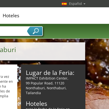
Español
Hoteles
edor de servicios
aburi
Lugar de la Feria:
ra vez
IMPACT Exhibition Center,
mente en
99 Popular Road, 11120
e ha
Nonthaburi, Nonthaburi,
les de
Tailandia
mplia
Hoteles