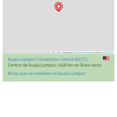
Leaflet
|
Map data ©
OpenStreetMap
contributors,
CC-BY-SA
Kuala Lumpur Convention Centre (KLCC)
Centro de Kuala Lumpur: 4,68 km en línea recta
ferias que se celebren en Kuala Lumpur