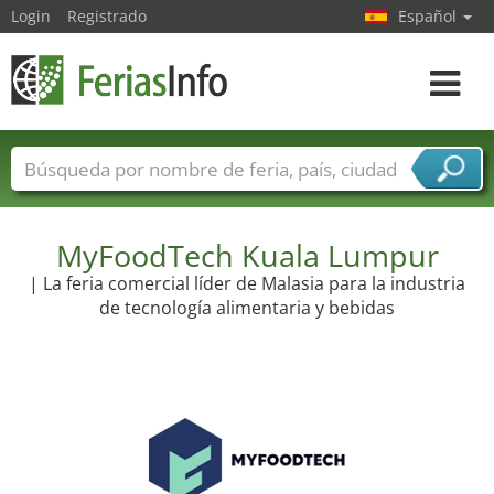
Login
Registrado
Español
Navega
toggle
Nombres de ferias
Países
Ciudades
Sectores de ferias
Sectores de proveedor de servicios
MyFoodTech Kuala Lumpur
| La feria comercial líder de Malasia para la industria
de tecnología alimentaria y bebidas