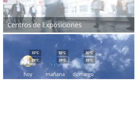
Centros de Exposiciones
33°C
32°C
30°C
29°C
29°C
29°C
hoy
mañana
domingo