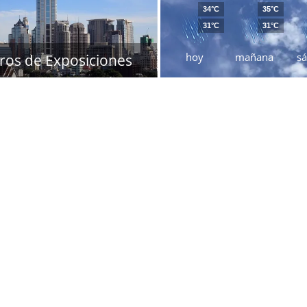
34°C
35°C
31°C
31°C
hoy
mañana
s
ros de Exposiciones