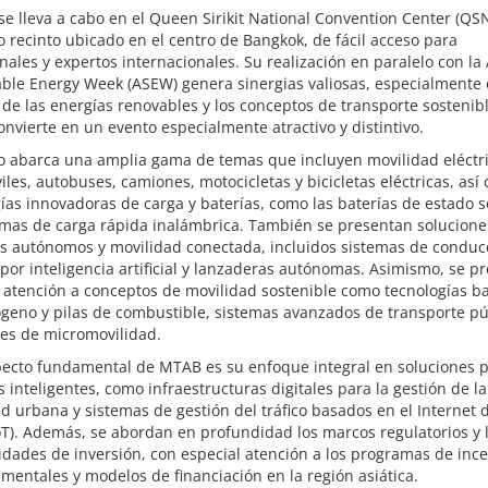
 se lleva a cabo en el Queen Sirikit National Convention Center (QS
recinto ubicado en el centro de Bangkok, de fácil acceso para
nales y expertos internacionales. Su realización en paralelo con l
ble Energy Week (ASEW) genera sinergias valiosas, especialmente 
de las energías renovables y los conceptos de transporte sostenibl
onvierte en un evento especialmente atractivo y distintivo.
to abarca una amplia gama de temas que incluyen movilidad eléctr
les, autobuses, camiones, motocicletas y bicicletas eléctricas, así
ías innovadoras de carga y baterías, como las baterías de estado s
emas de carga rápida inalámbrica. También se presentan solucione
os autónomos y movilidad conectada, incluidos sistemas de conduc
 por inteligencia artificial y lanzaderas autónomas. Asimismo, se pr
 atención a conceptos de movilidad sostenible como tecnologías b
geno y pilas de combustible, sistemas avanzados de transporte pú
nes de micromovilidad.
pecto fundamental de MTAB es su enfoque integral en soluciones 
 inteligentes, como infraestructuras digitales para la gestión de la
d urbana y sistemas de gestión del tráfico basados en el Internet d
oT). Además, se abordan en profundidad los marcos regulatorios y 
dades de inversión, con especial atención a los programas de ince
entales y modelos de financiación en la región asiática.