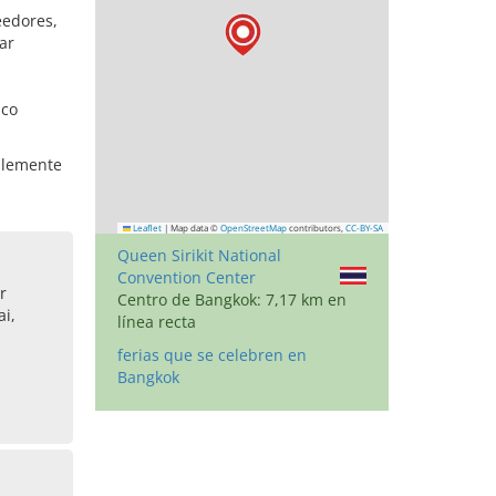
eedores,
ar
ico
iblemente
Leaflet
|
Map data ©
OpenStreetMap
contributors,
CC-BY-SA
Queen Sirikit National
Convention Center
r
Centro de Bangkok: 7,17 km en
i,
línea recta
ferias que se celebren en
Bangkok