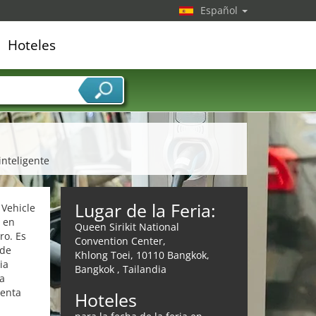
Español
Hoteles
edor de servicios
inteligente
Lugar de la Feria:
 Vehicle
e en
Queen Sirikit National
ro. Es
Convention Center,
 de
Khlong Toei, 10110 Bangkok,
ia
Bangkok , Tailandia
la
senta
Hoteles