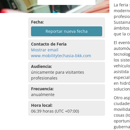
La feria
moderno 
profesio
Fecha:
Sustaina
ámbitos 
Reportar nueva fecha
que la c
El even
Contacto de Feria
automóvi
Mostrar email
tecnolog
www.mobilitytechasia-bkk.com
los sist
vehícul
Audiencia:
asistida
únicamente para visitantes
especial
profesionales
en hidró
Frecuencia:
solucio
anualmente
Otro as
ciudades
Hora local:
movilida
06:39 horas (UTC +07:00)
cosas (I
oportuni
gubernam