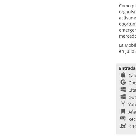
Como pla
organis
activame
oportuni
emergent
mercado 
La Mobil
en julio
Entrada
Cal
Goo
Cit
Out
Yah
Aña
Rec
< 1