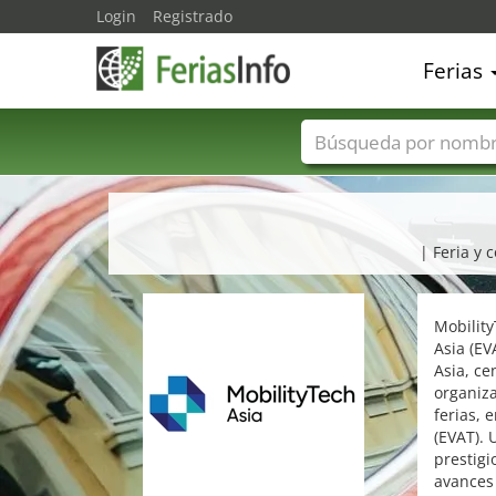
Login
Registrado
Ferias
Nombres de ferias
| Feria y 
Mobility
Asia (EV
Asia, ce
organiz
ferias, 
(EVAT). 
prestig
avances 