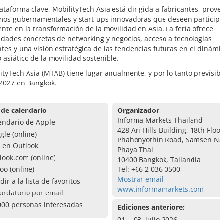
taforma clave, MobilityTech Asia está dirigida a fabricantes, prov
mos gubernamentales y start-ups innovadoras que deseen particip
nte en la transformación de la movilidad en Asia. La feria ofrece
dades concretas de networking y negocios, acceso a tecnologías
es y una visión estratégica de las tendencias futuras en el dinám
asiático de la movilidad sostenible.
ityTech Asia (MTAB) tiene lugar anualmente, y por lo tanto previs
 2027 en Bangkok.
 de calendario
Organizador
Informa Markets Thailand
endario de Apple
428 Ari Hills Building, 18th Floo
gle (online)
Phahonyothin Road, Samsen Na
a en Outlook
Phaya Thai
look.com (online)
10400 Bangkok, Tailandia
oo (online)
Tel: +66 2 036 0500
Mostrar email
dir a la lista de favoritos
www.informamarkets.com
ordatorio por email
000 personas interesadas
Ediciones anteriore:
01. - 03. julio 2026