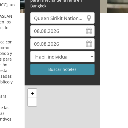
para la fecha de la feria en
NCC), un
Bangkok
a ASEAN
en los
e, lo
ica con
 como
ólido y
s para
ción
esta
asadas
blico y
+
para
−
e las
las
ntivos