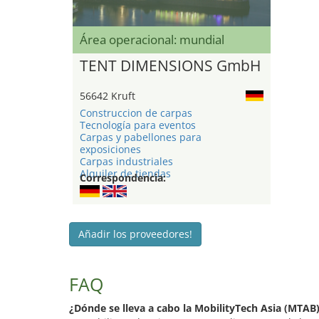
Área operacional: mundial
TENT DIMENSIONS GmbH
56642 Kruft
Construccion de carpas
Tecnología para eventos
Carpas y pabellones para
exposiciones
Carpas industriales
Alquiler de tiendas
Correspondencia:
Añadir los proveedores!
FAQ
¿Dónde se lleva a cabo la MobilityTech Asia (MTAB