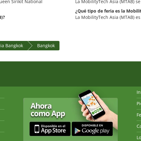
een Sirikit National
La MobilityTech Asia (MTAB) se
¿Qué tipo de feria es la Mobil
B)?
La MobilityTech Asia (MTAB) es 
cia Bangkok
Bangkok
I
P
Fe
Ca
L