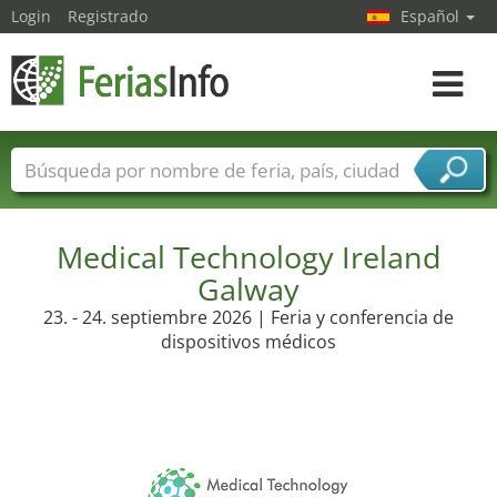
Login
Registrado
Español
Navega
toggle
Nombres de ferias
Países
Ciudades
Sectores de ferias
Sectores de proveedor de servicios
Medical Technology Ireland
Galway
23. - 24. septiembre 2026 | Feria y conferencia de
dispositivos médicos