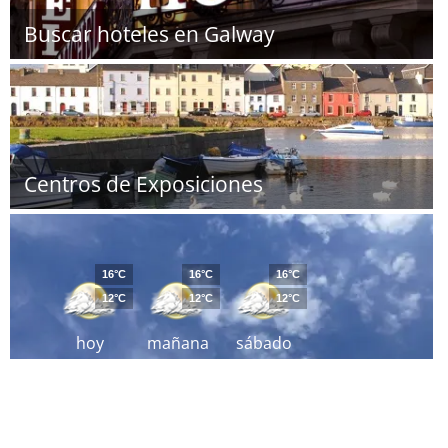
Buscar hoteles en Galway
Centros de Exposiciones
16°C
16°C
16°C
12°C
12°C
12°C
hoy
mañana
sábado