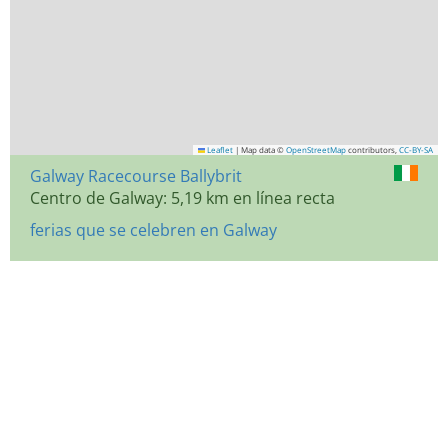
Leaflet
|
Map data ©
OpenStreetMap
contributors,
CC-BY-SA
Galway Racecourse Ballybrit
Centro de Galway: 5,19 km en línea recta
ferias que se celebren en Galway