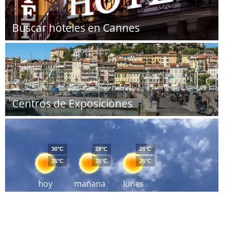
Buscar hoteles en Cannes
Centros de Exposiciones
30°C
28°C
28°C
25°C
25°C
25°C
hoy
mañana
lunes