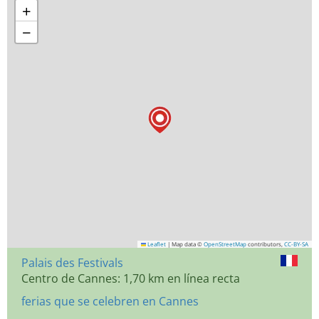
+
−
Leaflet
|
Map data ©
OpenStreetMap
contributors,
CC-BY-SA
Palais des Festivals
Centro de Cannes: 1,70 km en línea recta
ferias que se celebren en Cannes