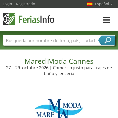
Login
Registrado
Español
Navega
toggle
Nombres de ferias
Países
Ciudades
Sectores de ferias
Sectores de proveedor de servicios
MarediModa Cannes
27. - 29. octubre 2026 | Comercio justo para trajes de
baño y lencería