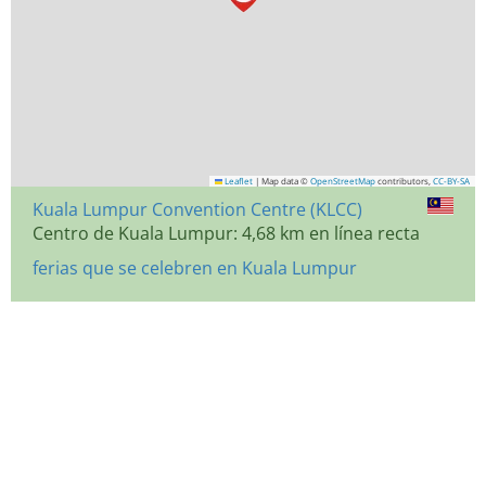
Leaflet
|
Map data ©
OpenStreetMap
contributors,
CC-BY-SA
Kuala Lumpur Convention Centre (KLCC)
Centro de Kuala Lumpur: 4,68 km en línea recta
ferias que se celebren en Kuala Lumpur