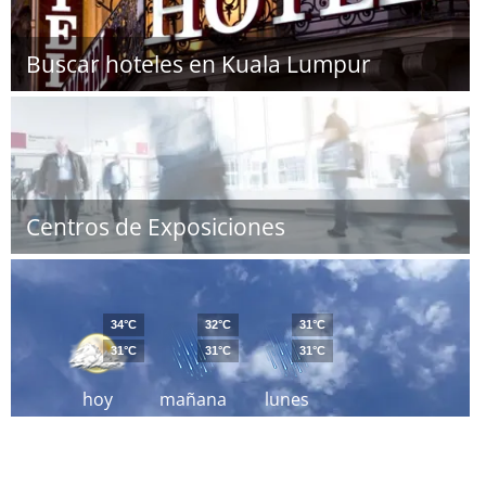
Buscar hoteles en Kuala Lumpur
Centros de Exposiciones
34°C
32°C
31°C
31°C
31°C
31°C
hoy
mañana
lunes