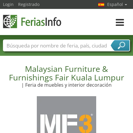
Login
Registrado
Español
Navega
toggle
Nombres de ferias
Países
Ciudades
Sectores de ferias
Sectores de proveedor de servicios
Malaysian Furniture &
Furnishings Fair Kuala Lumpur
| Feria de muebles y interior decoración