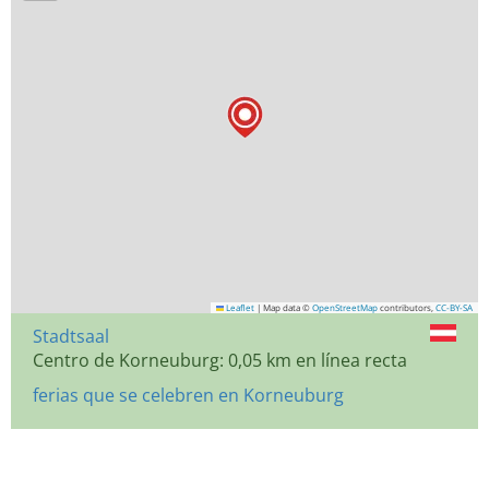
Leaflet
|
Map data ©
OpenStreetMap
contributors,
CC-BY-SA
Stadtsaal
Centro de Korneuburg: 0,05 km en línea recta
ferias que se celebren en Korneuburg