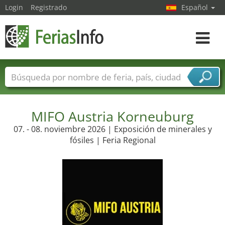
Login
Registrado
Español
Navega
toggle
Nombres de ferias
Países
Ciudades
Sectores de ferias
Sectores de proveedor de servicios
MIFO Austria Korneuburg
07. - 08. noviembre 2026 | Exposición de minerales y
fósiles | Feria Regional