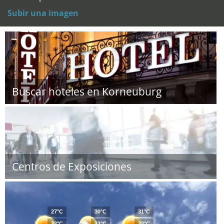
Subir una imagen
Buscar hoteles en Korneuburg
Centros de Exposiciones
27°C
30°C
31°C
22°C
22°C
22°C