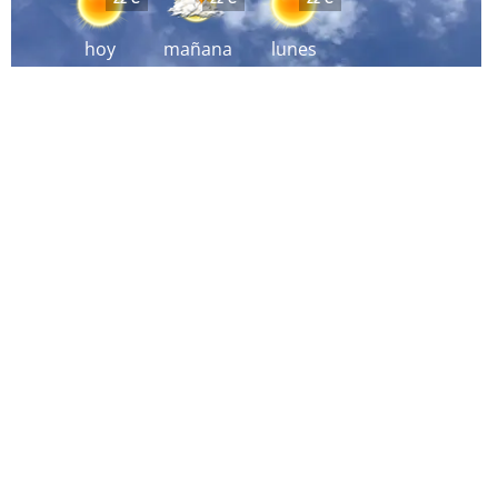
hoy
mañana
lunes