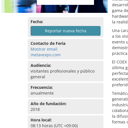
desarrol
gama de 
hardware
Fecha:
la reali
Una cara
Reportar nueva fecha
a los vi
evento u
Contacto de Feria
demostra
Mostrar email
práctica
metavexpo.com
El COEX 
Audiencia:
última g
visitantes profesionales y público
perfect
general
excelent
preferid
Frecuencia:
anualmente
Temátic
generati
Año de fundación:
industri
2018
colabora
la difus
Hora local:
formas d
08:13 horas (UTC +09:00)