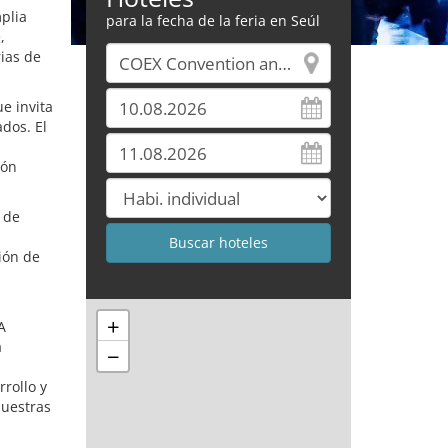
mplia
para la fecha de la feria en Seúl
,
ias de
e invita
ados. El
ión
 de
ión de
+
A
a
−
rollo y
nuestras