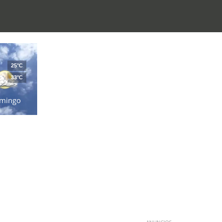
25°C
33°C
mingo