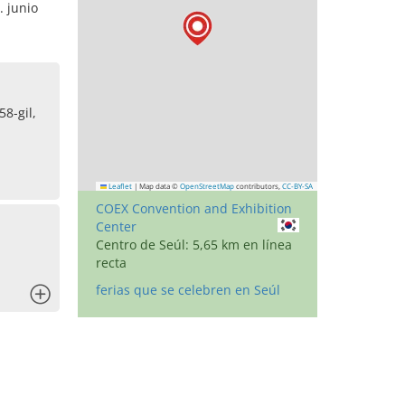
. junio
8-gil,
Leaflet
|
Map data ©
OpenStreetMap
contributors,
CC-BY-SA
COEX Convention and Exhibition
Center
Centro de Seúl: 5,65 km en línea
recta
ferias que se celebren en Seúl
x