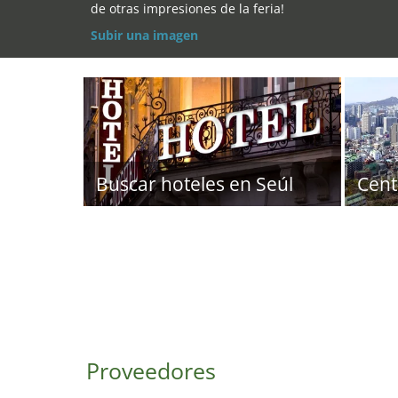
de otras impresiones de la feria!
Subir una imagen
Buscar hoteles en Seúl
Cent
Proveedores