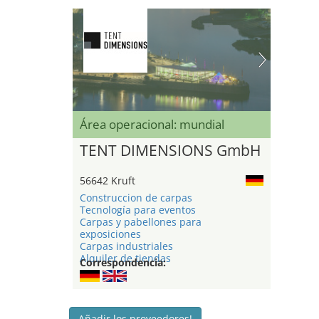
Área operacional: mundial
TENT DIMENSIONS GmbH
56642 Kruft
Construccion de carpas
Tecnología para eventos
Carpas y pabellones para
exposiciones
Carpas industriales
Alquiler de tiendas
Correspondencia:
Añadir los proveedores!