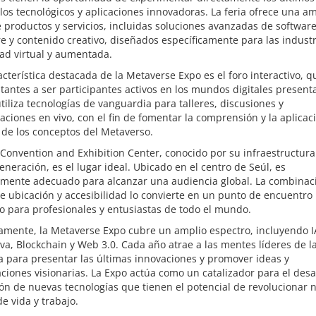
los tecnológicos y aplicaciones innovadoras. La feria ofrece una a
productos y servicios, incluidas soluciones avanzadas de software
 y contenido creativo, diseñados específicamente para las industr
dad virtual y aumentada.
cterística destacada de la Metaverse Expo es el foro interactivo, qu
sitantes a ser participantes activos en los mundos digitales present
tiliza tecnologías de vanguardia para talleres, discusiones y
ciones en vivo, con el fin de fomentar la comprensión y la aplicac
 de los conceptos del Metaverso.
Convention and Exhibition Center, conocido por su infraestructura
eneración, es el lugar ideal. Ubicado en el centro de Seúl, es
amente adecuado para alcanzar una audiencia global. La combinac
e ubicación y accesibilidad lo convierte en un punto de encuentro
o para profesionales y entusiastas de todo el mundo.
amente, la Metaverse Expo cubre un amplio espectro, incluyendo I
va, Blockchain y Web 3.0. Cada año atrae a las mentes líderes de l
a para presentar las últimas innovaciones y promover ideas y
ciones visionarias. La Expo actúa como un catalizador para el desar
ión de nuevas tecnologías que tienen el potencial de revolucionar 
e vida y trabajo.