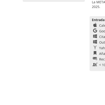
La METAV
2025.
Entrada
Cal
Goo
Cit
Out
Yah
Aña
Rec
< 1