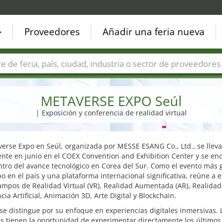
Proveedores
Añadir una feria nueva
Países
Ciudades
Sectores de ferias
Sectores de prove
METAVERSE EXPO Seúl
| Exposición y conferencia de realidad virtual
erse Expo en Seúl, organizada por MESSE ESANG Co., Ltd., se lleva
nte en junio en el COEX Convention and Exhibition Center y se en
ntro del avance tecnológico en Corea del Sur. Como el evento más
po en el país y una plataforma internacional significativa, reúne a 
ampos de Realidad Virtual (VR), Realidad Aumentada (AR), Realidad
ncia Artificial, Animación 3D, Arte Digital y Blockchain.
se distingue por su enfoque en experiencias digitales inmersivas. 
es tienen la oportunidad de experimentar directamente los últimos