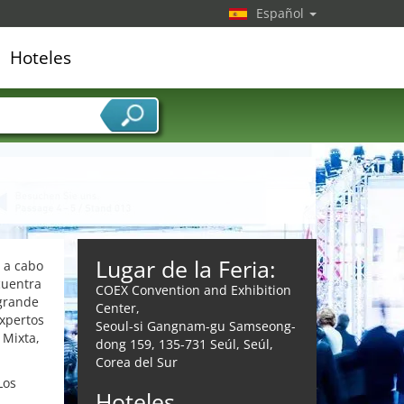
Español
Hoteles
edor de servicios
Lugar de la Feria:
 a cabo
cuentra
COEX Convention and Exhibition
 grande
Center,
expertos
Seoul-si Gangnam-gu Samseong-
 Mixta,
dong 159, 135-731 Seúl, Seúl,
Corea del Sur
Los
Hoteles