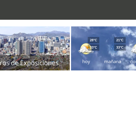
28°C
21°C
33°C
33°C
hoy
mañana
do
ros de Exposiciones