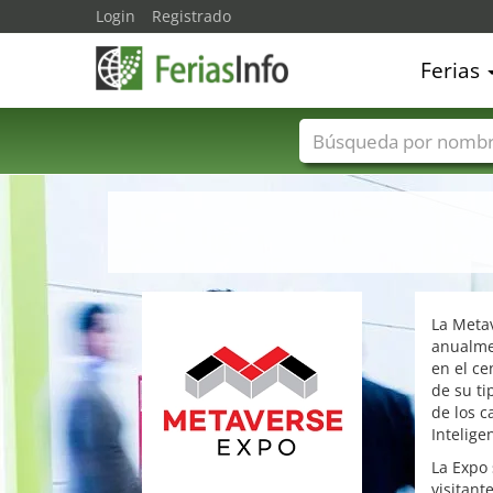
Login
Registrado
Ferias
Nombres de ferias
La Metav
anualme
en el ce
de su ti
de los c
Intelige
La Expo 
visitant