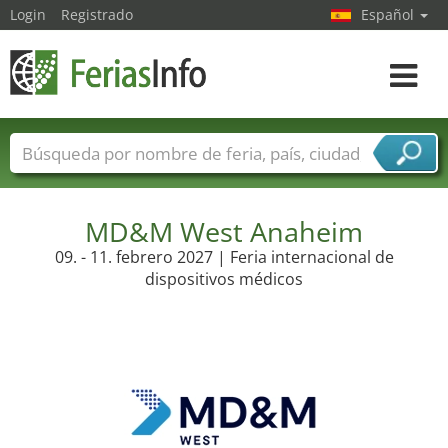
Login
Registrado
Español
Navega
toggle
Nombres de ferias
Países
Ciudades
Sectores de ferias
Sectores de proveedor de servicios
MD&M West Anaheim
09. - 11. febrero 2027 | Feria internacional de
dispositivos médicos