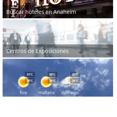
Buscar hoteles en Anaheim
Centros de Exposiciones
33°C
29°C
29°C
28°C
28°C
28°C
hoy
mañana
domingo