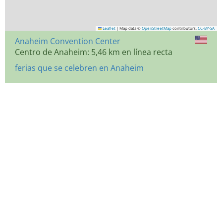
Leaflet
|
Map data ©
OpenStreetMap
contributors,
CC-BY-SA
Anaheim Convention Center
Centro de Anaheim: 5,46 km en línea recta
ferias que se celebren en Anaheim