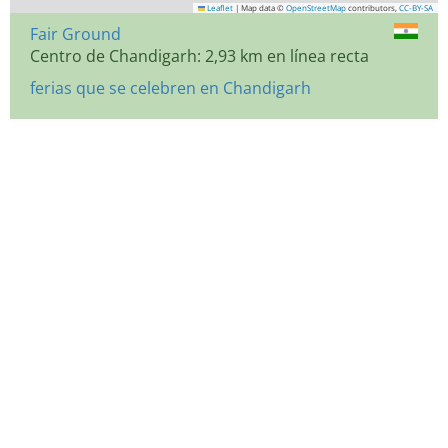
Leaflet
|
Map data ©
OpenStreetMap
contributors,
CC-BY-SA
Fair Ground
Centro de Chandigarh: 2,93 km en línea recta
ferias que se celebren en Chandigarh