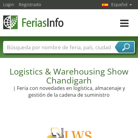
Login
Registrado
Español
Navega
toggle
Nombres de ferias
Países
Ciudades
Sectores de ferias
Logistics & Warehousing Show
Sectores de proveedor de servicios
Chandigarh
| Feria con novedades en logística, almacenaje y
gestión de la cadena de suministro