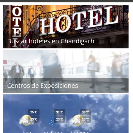
Buscar hoteles en Chandigarh
Centros de Exposiciones
25°C
31°C
34°C
23°C
23°C
23°C
hoy
mañana
domingo