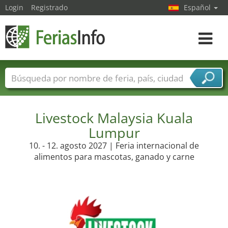
Login
Registrado
Español
Navega
toggle
Nombres de ferias
Países
Ciudades
Sectores de ferias
Sectores de proveedor de servicios
Livestock Malaysia Kuala
Lumpur
10. - 12. agosto 2027 | Feria internacional de
alimentos para mascotas, ganado y carne