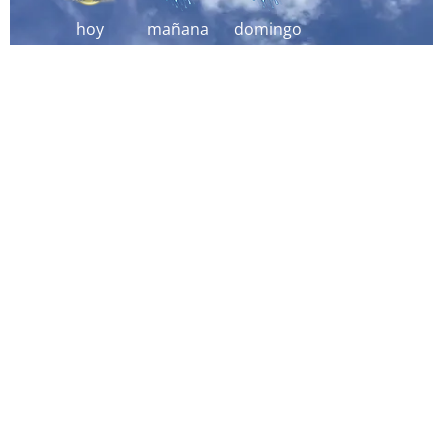
hoy
mañana
domingo