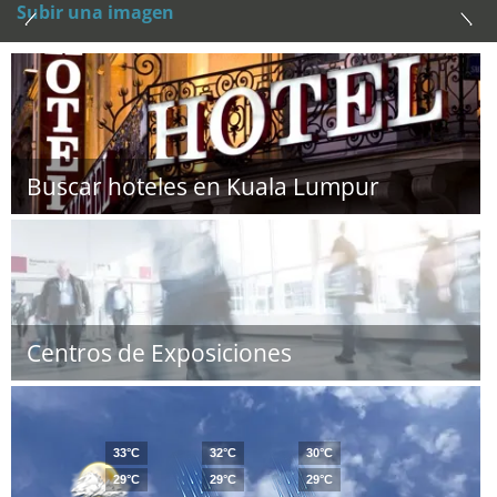
Subir una imagen
Buscar hoteles en Kuala Lumpur
Centros de Exposiciones
33°C
32°C
30°C
29°C
29°C
29°C