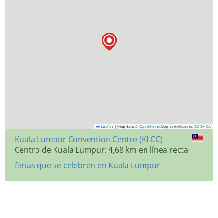
Leaflet
|
Map data ©
OpenStreetMap
contributors,
CC-BY-SA
Kuala Lumpur Convention Centre (KLCC)
Centro de Kuala Lumpur: 4,68 km en línea recta
ferias que se celebren en Kuala Lumpur