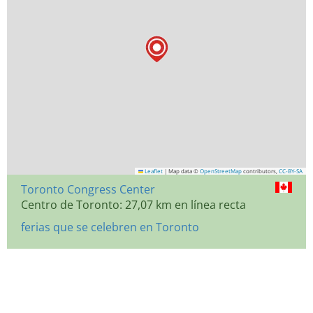
Leaflet
|
Map data ©
OpenStreetMap
contributors,
CC-BY-SA
Toronto Congress Center
Centro de Toronto: 27,07 km en línea recta
ferias que se celebren en Toronto