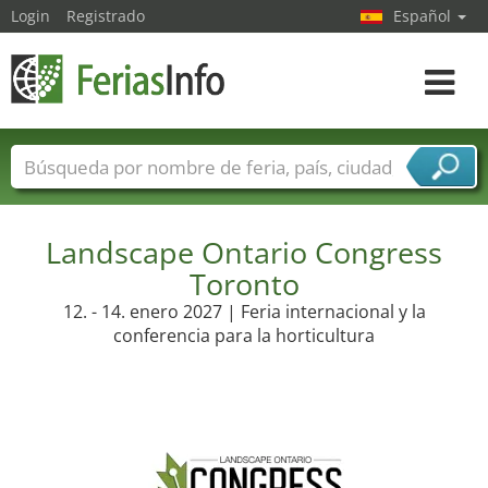
Login
Registrado
Español
Navega
toggle
Nombres de ferias
Países
Ciudades
Sectores de ferias
Sectores de proveedor de servicios
Landscape Ontario Congress
Toronto
12. - 14. enero 2027 | Feria internacional y la
conferencia para la horticultura