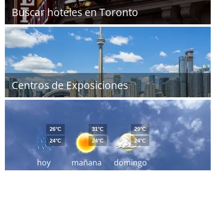
Buscar hoteles en Toronto
Centros de Exposiciones
26°C
31°C
29°C
24°C
24°C
24°C
hoy
mañana
domingo