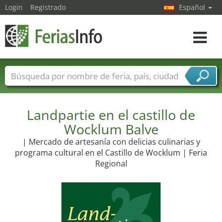
Login
Registrado
Español
Navega
toggle
Nombres de ferias
Países
Ciudades
Sectores de ferias
Sectores de proveedor de servicios
Landpartie en el castillo de
Wocklum Balve
| Mercado de artesanía con delicias culinarias y
programa cultural en el Castillo de Wocklum | Feria
Regional