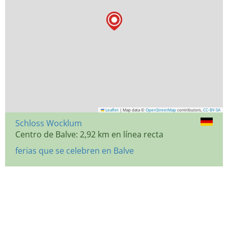
Leaflet
|
Map data ©
OpenStreetMap
contributors,
CC-BY-SA
Schloss Wocklum
Centro de Balve: 2,92 km en línea recta
ferias que se celebren en Balve