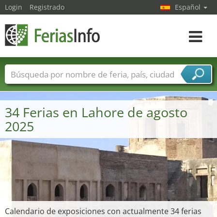
Login
Registrado
Español
Navega
toggle
Nombres de ferias
Países
Ciudades
Sectores de ferias
34 Ferias en Lahore de agosto
Sectores de proveedor de servicios
2025
Calendario de exposiciones con actualmente 34 ferias