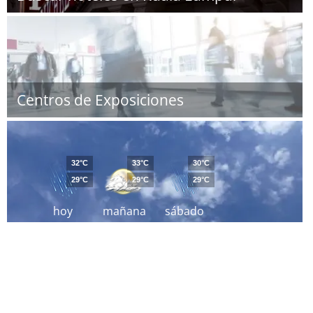
Centros de Exposiciones
32°C
33°C
30°C
29°C
29°C
29°C
hoy
mañana
sábado