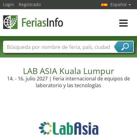
Login
Registrado
Español
Navega
toggle
Nombres de ferias
Países
Ciudades
Sectores de ferias
Sectores de proveedor de servicios
LAB ASIA Kuala Lumpur
14. - 16. julio 2027 | Feria internacional de equipos de
laboratorio y las tecnologías