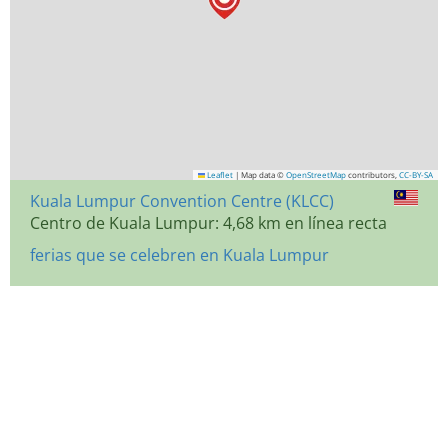
Leaflet
|
Map data ©
OpenStreetMap
contributors,
CC-BY-SA
Kuala Lumpur Convention Centre (KLCC)
Centro de Kuala Lumpur: 4,68 km en línea recta
ferias que se celebren en Kuala Lumpur