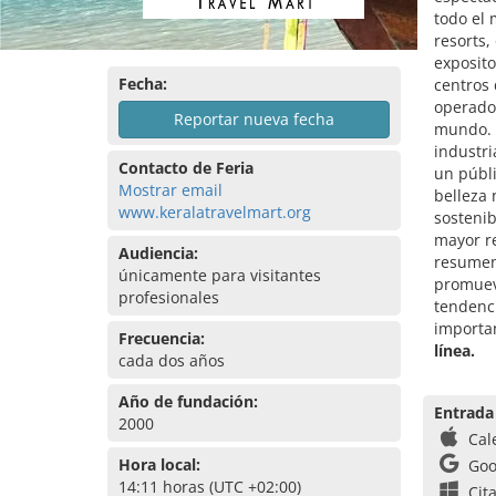
todo el 
resorts,
exposito
Fecha:
centros 
operador
Reportar nueva fecha
mundo. E
industri
Contacto de Feria
un públi
Mostrar email
belleza 
www.keralatravelmart.org
sostenib
mayor re
Audiencia:
resumen,
únicamente para visitantes
promueve
profesionales
tendenci
importan
Frecuencia:
línea.
cada dos años
Año de fundación:
Entrada
2000
Cal
Hora local:
Goo
14:11 horas (UTC +02:00)
Cit