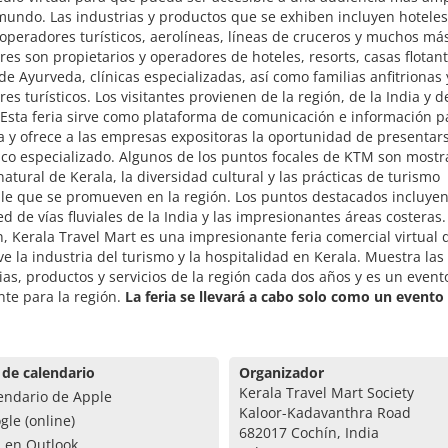
mundo. Las industrias y productos que se exhiben incluyen hoteles
 operadores turísticos, aerolíneas, líneas de cruceros y muchos más
res son propietarios y operadores de hoteles, resorts, casas flotant
de Ayurveda, clínicas especializadas, así como familias anfitrionas 
es turísticos. Los visitantes provienen de la región, de la India y d
sta feria sirve como plataforma de comunicación e información pa
a y ofrece a las empresas expositoras la oportunidad de presentar
co especializado. Algunos de los puntos focales de KTM son mostra
natural de Kerala, la diversidad cultural y las prácticas de turismo
le que se promueven en la región. Los puntos destacados incluyen
d de vías fluviales de la India y las impresionantes áreas costeras.
 Kerala Travel Mart es una impresionante feria comercial virtual 
 la industria del turismo y la hospitalidad en Kerala. Muestra las
as, productos y servicios de la región cada dos años y es un even
te para la región.
La feria se llevará a cabo solo como un evento
 de calendario
Organizador
Kerala Travel Mart Society
endario de Apple
Kaloor-Kadavanthra Road
gle (online)
682017 Cochín, India
a en Outlook