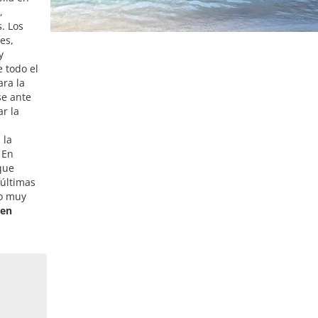
,
. Los
es,
y
e todo el
ra la
se ante
r la
 la
 En
que
 últimas
to muy
 en