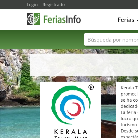
Login
Registrado
Ferias
Nombres de ferias
Kerala T
promocio
se ha co
dedicado
La feria
lucro q
turismo
Desde su
espectác