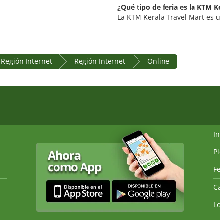
¿Qué tipo de feria es la KTM K
La KTM Kerala Travel Mart es un
Región Internet
Región Internet
Online
I
P
Fe
Ca
L