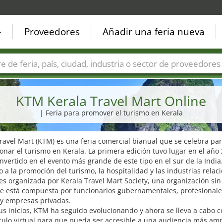
Proveedores
Añadir una feria nueva
Países
Ciudades
Sectores de ferias
Sectores de prove
KTM Kerala Travel Mart Online
| Feria para promover el turismo en Kerala
ravel Mart (KTM) es una feria comercial bianual que se celebra pa
nar el turismo en Kerala. La primera edición tuvo lugar en el año
nvertido en el evento más grande de este tipo en el sur de la India
 a la promoción del turismo, la hospitalidad y las industrias relac
 es organizada por Kerala Travel Mart Society, una organización sin
ue está compuesta por funcionarios gubernamentales, profesionale
 y empresas privadas.
s inicios, KTM ha seguido evolucionando y ahora se lleva a cabo 
ulo virtual para que pueda ser accesible a una audiencia más amp