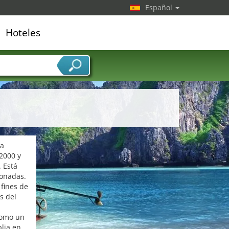
Español
Hoteles
edor de servicios
ra
 2000 y
. Está
ionadas.
 fines de
s del
como un
lia en