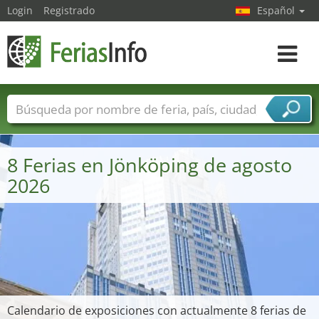
Login
Registrado
Español
Navega
toggle
Nombres de ferias
Países
Ciudades
Sectores de ferias
8 Ferias en Jönköping de agosto
Sectores de proveedor de servicios
2026
Calendario de exposiciones con actualmente 8 ferias de