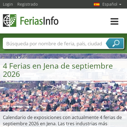
Login
Registrado
Español
Navega
toggle
Nombres de ferias
Países
Ciudades
Sectores de ferias
4 Ferias en Jena de septiembre
Sectores de proveedor de servicios
2026
Calendario de exposiciones con actualmente 4 ferias de
septiembre 2026 en Jena. Las tres industrias más