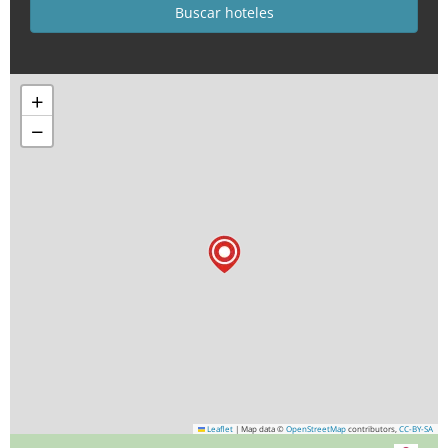
+
−
Leaflet
|
Map data ©
OpenStreetMap
contributors,
CC-BY-SA