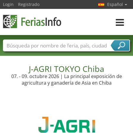
Login
Registrado
Español
Navega
toggle
Nombres de ferias
Países
Ciudades
Sectores de ferias
Sectores de proveedor de servicios
J-AGRI TOKYO Chiba
07. - 09. octubre 2026 | La principal exposición de
agricultura y ganadería de Asia en Chiba