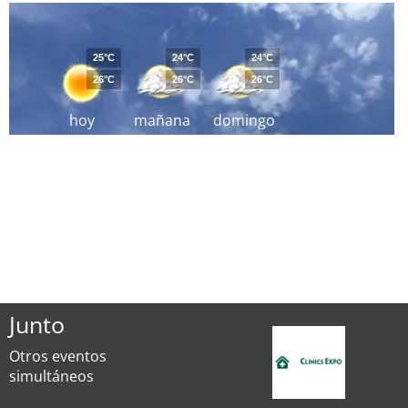
25°C
24°C
24°C
26°C
26°C
26°C
hoy
mañana
domingo
Junto
Otros eventos
simultáneos