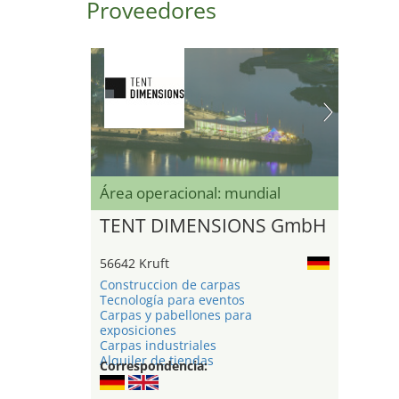
Proveedores
Área operacional: mundial
TENT DIMENSIONS GmbH
56642 Kruft
Construccion de carpas
Tecnología para eventos
Carpas y pabellones para
exposiciones
Carpas industriales
Alquiler de tiendas
Correspondencia: