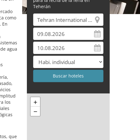
para la fecha de la feria en
Teherán
ercado
ica como
. En
a
 sistemas
o de agua
as
ría,
asado,
icios
amplitud
+
a los
iales
−
ógicas
tos, que