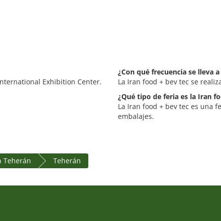
¿Con qué frecuencia se lleva a
International Exhibition Center.
La Iran food + bev tec se reali
¿Qué tipo de feria es la Iran f
La Iran food + bev tec es una f
embalajes.
n Teherán
Teherán