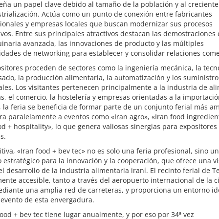
a un papel clave debido al tamaño de la población y al creciente
trialización. Actúa como un punto de conexión entre fabricantes
cionales y empresas locales que buscan modernizar sus procesos
vos. Entre sus principales atractivos destacan las demostraciones 
naria avanzada, las innovaciones de producto y las múltiples
dades de networking para establecer y consolidar relaciones come
sitores proceden de sectores como la ingeniería mecánica, la tecn
ado, la producción alimentaria, la automatización y los suministro
ales. Los visitantes pertenecen principalmente a la industria de al
s, el comercio, la hostelería y empresas orientadas a la importació
la feria se beneficia de formar parte de un conjunto ferial más am
ra paralelamente a eventos como «Iran agro», «Iran food ingredien
od + hospitality», lo que genera valiosas sinergias para expositores
s.
itiva, «Iran food + bev tec» no es solo una feria profesional, sino un
estratégico para la innovación y la cooperación, que ofrece una vi
el desarrollo de la industria alimentaria iraní. El recinto ferial de 
mente accesible, tanto a través del aeropuerto internacional de la 
diante una amplia red de carreteras, y proporciona un entorno i
 evento de esta envergadura.
food + bev tec tiene lugar anualmente, y por eso por 34ª vez