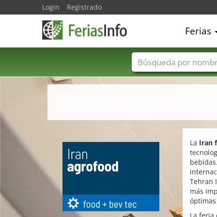
Login
Registrado
Ferias
Nombres de ferias
La
Iran 
tecnolog
bebidas
internac
Tehran I
más imp
óptimas
La feri