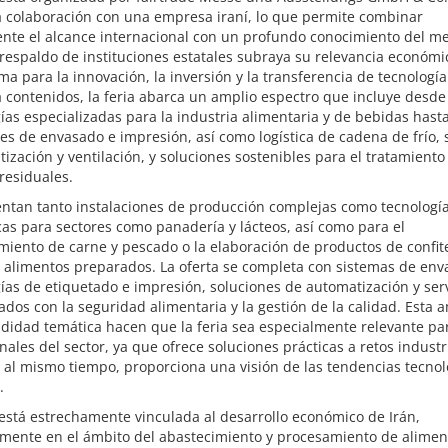
a colaboración con una empresa iraní, lo que permite combinar
ente el alcance internacional con un profundo conocimiento del m
l respaldo de instituciones estatales subraya su relevancia económ
ma para la innovación, la inversión y la transferencia de tecnología
 contenidos, la feria abarca un amplio espectro que incluye desde
ías especializadas para la industria alimentaria y de bebidas hast
es de envasado e impresión, así como logística de cadena de frío,
tización y ventilación, y soluciones sostenibles para el tratamient
residuales.
entan tanto instalaciones de producción complejas como tecnologí
cas para sectores como panadería y lácteos, así como para el
iento de carne y pescado o la elaboración de productos de confite
 alimentos preparados. La oferta se completa con sistemas de env
ías de etiquetado e impresión, soluciones de automatización y serv
ados con la seguridad alimentaria y la gestión de la calidad. Esta 
didad temática hacen que la feria sea especialmente relevante par
nales del sector, ya que ofrece soluciones prácticas a retos industr
, al mismo tiempo, proporciona una visión de las tendencias tecnol
.
 está estrechamente vinculada al desarrollo económico de Irán,
lmente en el ámbito del abastecimiento y procesamiento de alimen