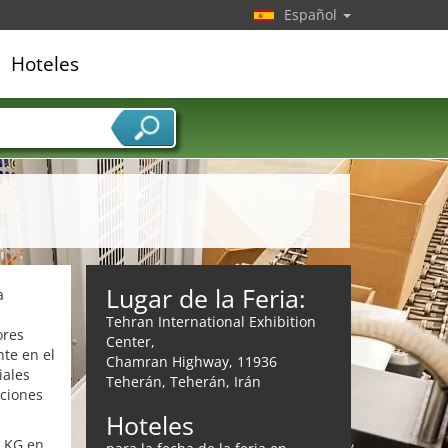
Español
Hoteles
edor de servicios
Lugar de la Feria:
a
Tehran International Exhibition
ores
Center,
nte en el
Chamran Highway, 11936
iales
Teherán, Teherán, Irán
iciones
Hoteles
. KG en