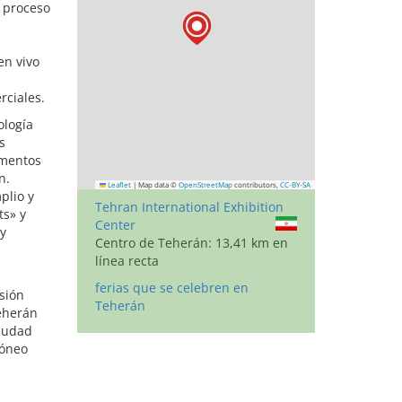
 proceso
en vivo
rciales.
ología
s
imentos
n.
Leaflet
|
Map data ©
OpenStreetMap
contributors,
CC-BY-SA
plio y
Tehran International Exhibition
ts» y
Center
 y
Centro de Teherán: 13,41 km en
línea recta
ferias que se celebren en
sión
Teherán
Teherán
ciudad
dóneo