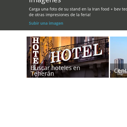
Carga una foto de su stand en la Iran food + bev te
de otras impresiones de la feria!
Subir una imagen
Buscar hoteles en
Cent
Teherán