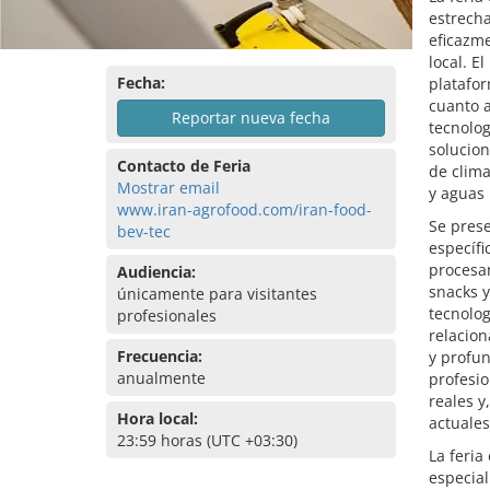
estrech
eficazm
local. E
Fecha:
platafor
cuanto a
Reportar nueva fecha
tecnolog
solucion
Contacto de Feria
de clima
Mostrar email
y aguas 
www.iran-agrofood.com/iran-food-
Se pres
bev-tec
específi
procesam
Audiencia:
snacks y
únicamente para visitantes
tecnolog
profesionales
relacion
Frecuencia:
y profun
anualmente
profesio
reales y
Hora local:
actuales
23:59 horas (UTC +03:30)
La feria
especia