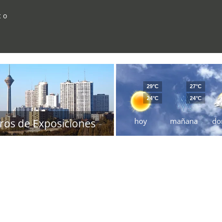
c o
29°C
27°C
24°C
24°C
hoy
mañana
do
ros de Exposiciones