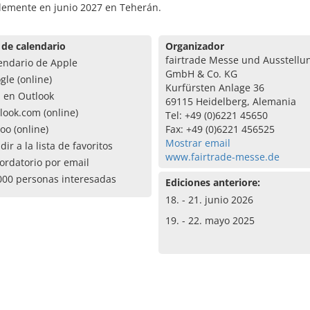
blemente en junio 2027 en Teherán.
 de calendario
Organizador
fairtrade Messe und Ausstellu
endario de Apple
GmbH & Co. KG
gle (online)
Kurfürsten Anlage 36
a en Outlook
69115 Heidelberg, Alemania
look.com (online)
Tel: +49 (0)6221 45650
oo (online)
Fax: +49 (0)6221 456525
Mostrar email
dir a la lista de favoritos
www.fairtrade-messe.de
ordatorio por email
000 personas interesadas
Ediciones anteriore:
18. - 21. junio 2026
19. - 22. mayo 2025