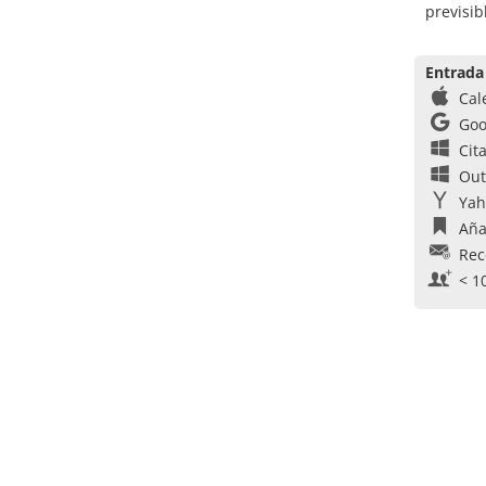
previsi
Entrada
Cal
Goo
Cit
Out
Yah
Aña
Rec
< 1