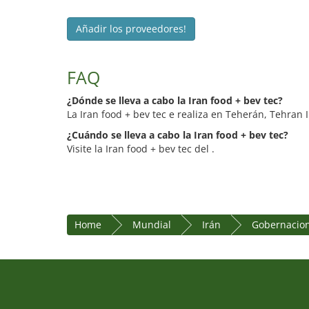
Añadir los proveedores!
FAQ
¿Dónde se lleva a cabo la Iran food + bev tec?
La Iran food + bev tec e realiza en Teherán, Tehran 
¿Cuándo se lleva a cabo la Iran food + bev tec?
Visite la Iran food + bev tec del .
Home
Mundial
Irán
Gobernacio