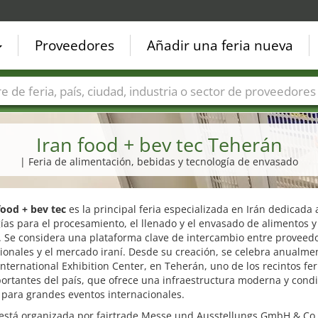
Proveedores
Añadir una feria nueva
Países
Ciudades
Sectores de ferias
Sectores de prove
Iran food + bev tec Teherán
| Feria de alimentación, bebidas y tecnología de envasado
food + bev tec
es la principal feria especializada en Irán dedicada 
ías para el procesamiento, el llenado y el envasado de alimentos y
. Se considera una plataforma clave de intercambio entre proveed
ionales y el mercado iraní. Desde su creación, se celebra anualme
nternational Exhibition Center, en Teherán, uno de los recintos fer
ortantes del país, que ofrece una infraestructura moderna y cond
 para grandes eventos internacionales.
a está organizada por fairtrade Messe und Ausstellungs GmbH & Co