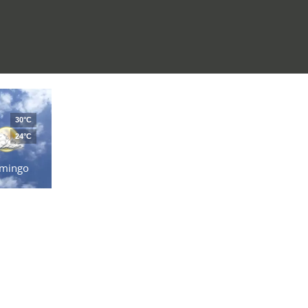
30°C
24°C
mingo