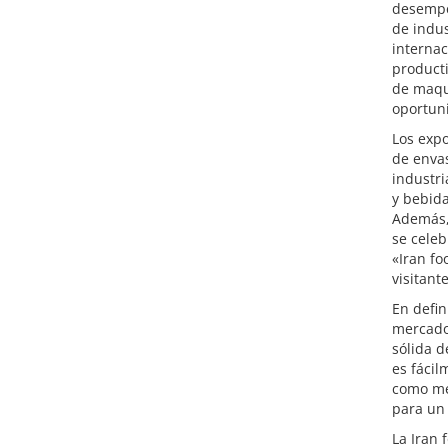
desempeñ
de indus
interna
producti
de maqui
oportuni
Los expo
de envas
industri
y bebida
Además, 
se celeb
«Iran fo
visitante
En defin
mercado 
sólida d
es fácil
como me
para un
La Iran 