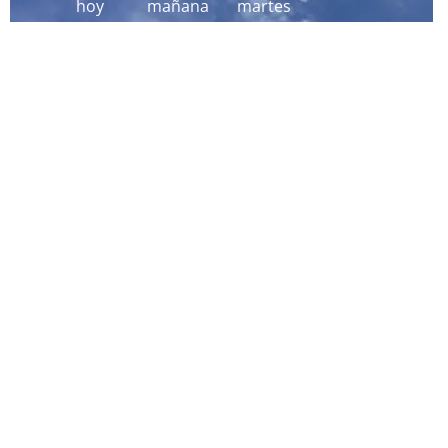
hoy
mañana
martes