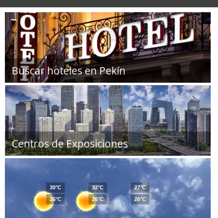
Buscar hoteles en Pekín
Centros de Exposiciones
30°C
32°C
27°C
26°C
26°C
26°C