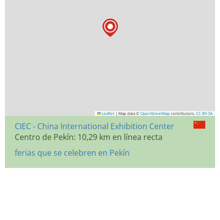
Leaflet
|
Map data ©
OpenStreetMap
contributors,
CC-BY-SA
CIEC - China International Exhibition Center
Centro de Pekín: 10,29 km en línea recta
ferias que se celebren en Pekín