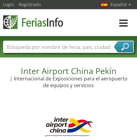
Login
Registrado
Español
Navega
toggle
Nombres de ferias
Países
Ciudades
Sectores de ferias
Sectores de proveedor de servicios
Inter Airport China Pekín
| Internacional de Exposiciones para el aeropuerto
de equipos y servicios