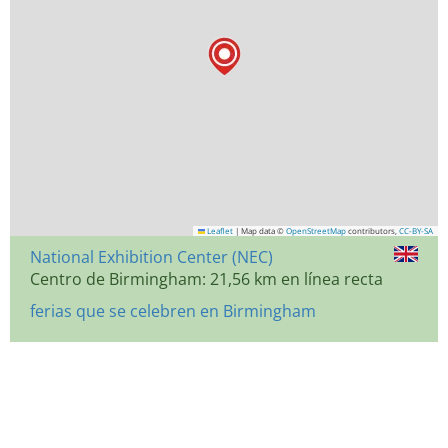
Leaflet
|
Map data ©
OpenStreetMap
contributors,
CC-BY-SA
National Exhibition Center (NEC)
Centro de Birmingham: 21,56 km en línea recta
ferias que se celebren en Birmingham