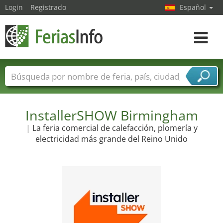
Login
Registrado
Español
Navega
toggle
Nombres de ferias
Países
Ciudades
Sectores de ferias
Sectores de proveedor de servicios
InstallerSHOW Birmingham
| La feria comercial de calefacción, plomería y
electricidad más grande del Reino Unido