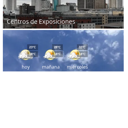
Centros de Exposiciones
23°C
28°C
33°C
18°C
18°C
18°C
hoy
mañana
miércoles