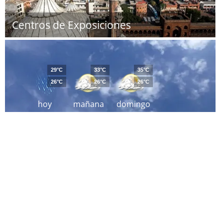
Centros de Exposiciones
29°C
33°C
35°C
26°C
26°C
26°C
hoy
mañana
domingo