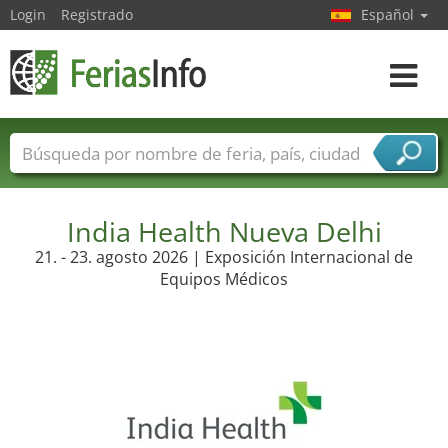
Login
Registrado
Español
Navega
toggle
Nombres de ferias
Países
Ciudades
Sectores de ferias
Sectores de proveedor de servicios
India Health Nueva Delhi
21. - 23. agosto 2026 | Exposición Internacional de
Equipos Médicos