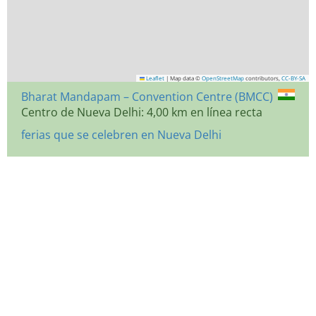
Leaflet
|
Map data ©
OpenStreetMap
contributors,
CC-BY-SA
Bharat Mandapam – Convention Centre (BMCC)
Centro de Nueva Delhi: 4,00 km en línea recta
ferias que se celebren en Nueva Delhi