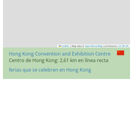
Leaflet
|
Map data ©
OpenStreetMap
contributors,
CC-BY-SA
Hong Kong Convention and Exhibition Centre
Centro de Hong Kong: 2,61 km en línea recta
ferias que se celebren en Hong Kong