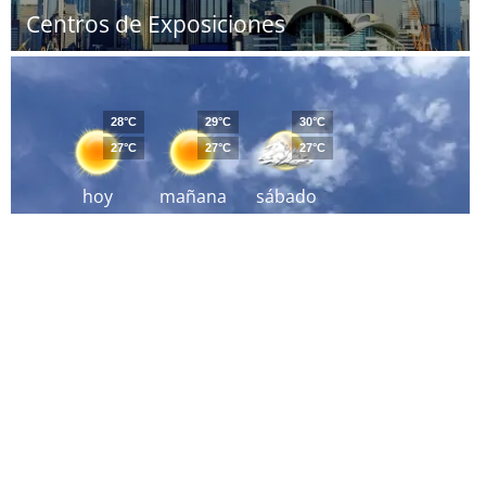
Centros de Exposiciones
28°C
29°C
30°C
27°C
27°C
27°C
hoy
mañana
sábado