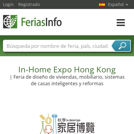
Login
Registrado
Español
Navega
toggle
Nombres de ferias
Países
Ciudades
Sectores de ferias
Sectores de proveedor de servicios
In-Home Expo Hong Kong
| Feria de diseño de viviendas, mobiliario, sistemas
de casas inteligentes y reformas