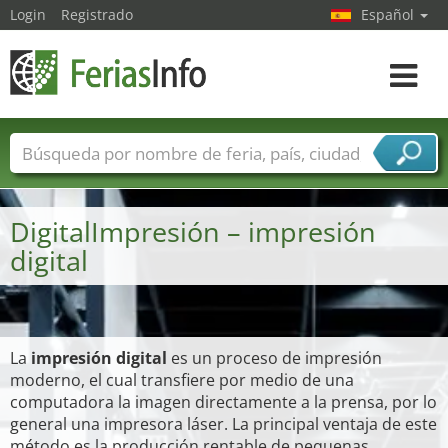
Login
Registrado
Español
Navega
toggle
Nombres de ferias
Países
Ciudades
Sectores de ferias
DigitalImpresión – impresión
Sectores de proveedor de servicios
digital
La
impresión digital
es un proceso de impresión
moderno, el cual transfiere por medio de una
computadora la imagen directamente a la prensa, por lo
general una impresora láser. La principal ventaja de este
método es la producción rentable de pequenas