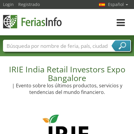
Login
Registrado
Español
Navega
toggle
Nombres de ferias
Países
Ciudades
Sectores de ferias
IRIE India Retail Investors Expo
Sectores de proveedor de servicios
Bangalore
| Evento sobre los últimos productos, servicios y
tendencias del mundo financiero.