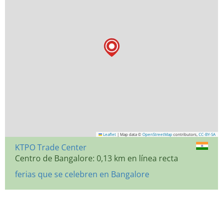
Leaflet
|
Map data ©
OpenStreetMap
contributors,
CC-BY-SA
KTPO Trade Center
Centro de Bangalore: 0,13 km en línea recta
ferias que se celebren en Bangalore