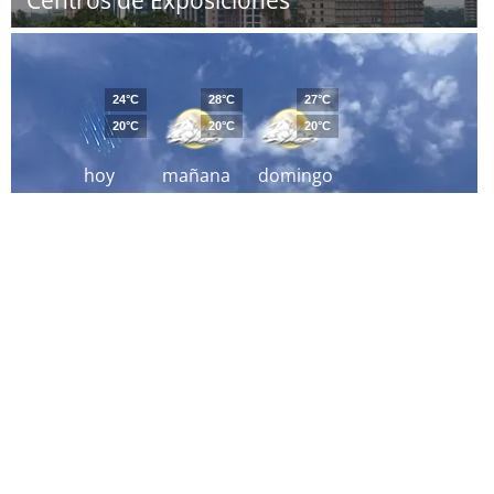
Centros de Exposiciones
24°C
28°C
27°C
20°C
20°C
20°C
hoy
mañana
domingo