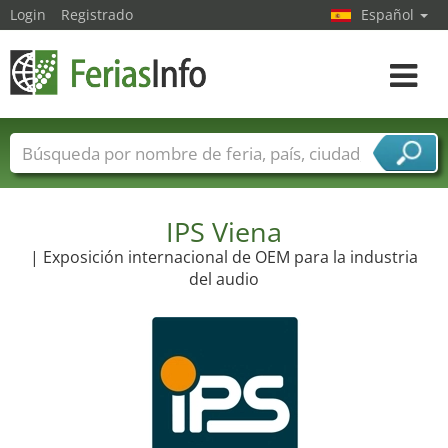
Login
Registrado
Español
Navega
toggle
Nombres de ferias
Países
Ciudades
Sectores de ferias
Sectores de proveedor de servicios
IPS Viena
| Exposición internacional de OEM para la industria
del audio