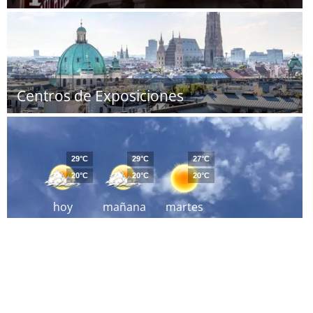
Centros de Exposiciones
29°C
29°C
27°C
20°C
20°C
20°C
hoy
mañana
martes