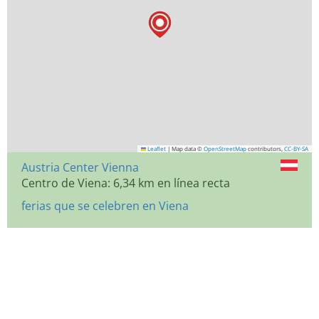
Leaflet
|
Map data ©
OpenStreetMap
contributors,
CC-BY-SA
Austria Center Vienna
Centro de Viena: 6,34 km en línea recta
ferias que se celebren en Viena